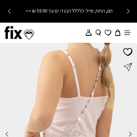
חם, רותח, סייל: כלללל הבגדי ים עד 59.90 ₪ >>