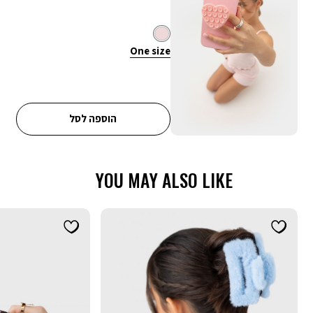
מכירה
ורוד
צבע
One
מידה
One size
size
הוספה לסל
YOU MAY ALSO LIKE