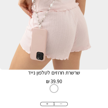
שרשרת חרוזים לטלפון נייד
מחיר
39.90 ₪
לבן
צבע
מכירה
כמות