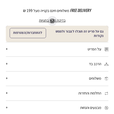
FREE DELIVERY
משלוחים חינם בקנייה מעל 199 ₪
בדיקת מלאי בחנויות
גם על פריט זה תוכלו לצבור ולממש
להתחברות/הצטרפות
נקודות
על הפריט
מידה: One size
הרכב בד
אין מצב שלא תמצאי אותו: שרשרת חרוזים ארוכה שאורזת את הפון שלך הכי
קרוב אלייך, מתחבר באמצעות פלסטיק. מידות: אורך 66 ס”מ
100% פלסטיק
מק"ט:
LF02532_LM001
משלוחים
זמן המשלוח: 2-4 ימי עסקים, פריטים עם כיתוב אישי: 3-5 ימי עסקים
שליח עד הבית: 15 ₪ - חינם בקנייה מעל 199 ₪
החלפות והחזרות
איסוף מנקודת חלוקה: 15 ₪ - חינם בקנייה מעל 199 ₪
איסוף עצמי מחנות לבחירתך: חינם
אפשר להחליף או להחזיר פריט עד 21 יום מיום הקנייה, בכל החנויות שלנו.
האחריות היא למשך חצי שנה מיום הקנייה. לכל הפרטים -
יש ללחוץ כאן
מבצעים והנחות