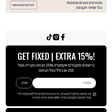
באנר
באנר
חברי
חברי
מועדון
מועדון
(984)
(984)
TikTok
Instagram
Facebook
GET FIXED | EXTRA 15%!
נרשמים ומקבלים אקסטרה 15% הנחה בקנייה מעל
150 ₪ כולל כפל הנחות
JOIN
EMAIL
אני מאשר/ת לקבל מבצעים, עדכונים ופרסומים מדלתא בקשר לכל
אחד ממותגי הקבוצה במייל, SMS ושאר ערוצי המדיה.