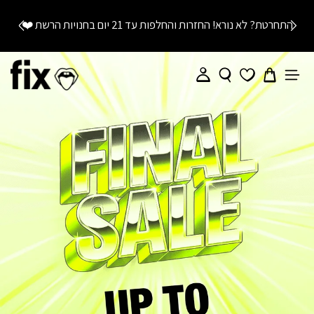
|
FIX
main:
main:
התחרטת? לא נורא! החזרות והחלפות עד 21 יום בחנויות הרשת
❤️
ד
עד
79.90
79.9
30.7.26
30.7.2
(1064)
(106