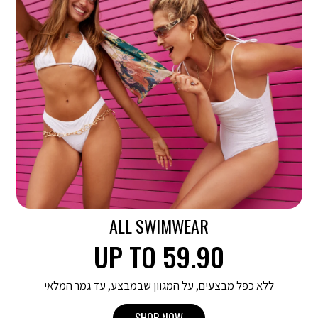
עמוד
עמוד
בית
בית
-
-
באנר
באנר
כפול
כפול
(531)
(531)
ALL SWIMWEAR
UP TO 59.90
ללא כפל מבצעים, על המגוון שבמבצע, עד גמר המלאי