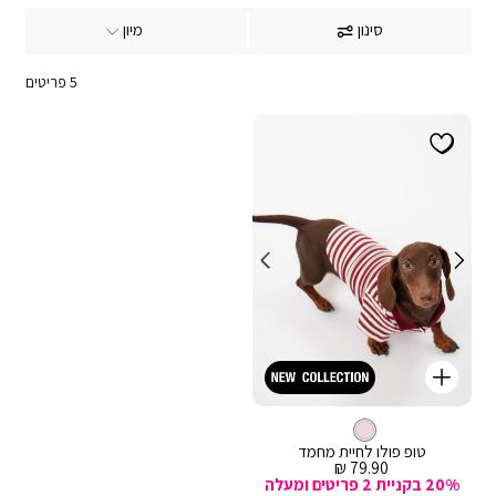
י
סינון
ם
5
פריטים
קנייה
מהירה
Color
וספה
טופ
ורוד
צבע
לסל
ורוד
לכלב
טופ פולו לחיית מחמד
מחיר
79.90 ₪
מכירה
20% בקניית 2 פריטים ומעלה