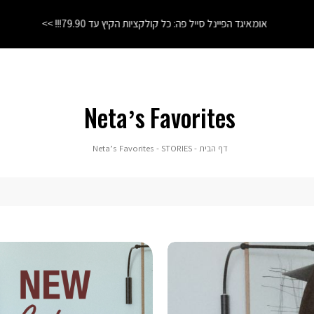
אומאיגד הפיינל סייל פה: כל קולקציות הקיץ עד 79.90!!! >>
Neta’s Favorites
דף
STORIES
Neta’s
דף הבית
STORIES
Neta’s Favorites
הבית
Favorites
|
באנר
פרסומי:
נטע
סט
אדום