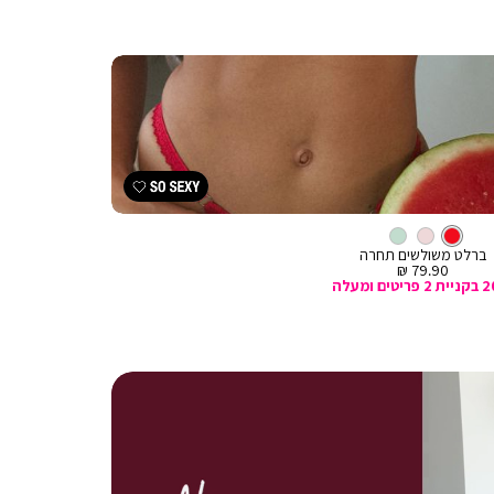
צבע
אדום
ברלט
אדום
ורוד
מנטה
ברלט משולשים תחרה
מחיר
79.90 ₪
מכירה
טים ומעלה