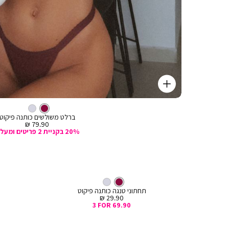
קנייה
מהירה
Color
הוספה
צבע
בורדו
ברלט
בורדו
אפור
בורדו
לסל
בהיר
ברלט משולשים כותנה פיקוט
מחיר
79.90 ₪
מכירה
20% בקניית 2 פריטים ומעלה
צבע
טנגה
בורדו
בורדו
אפור
בהיר
תחתוני טנגה כותנה פיקוט
מחיר
29.90 ₪
מכירה
3 FOR 69.90