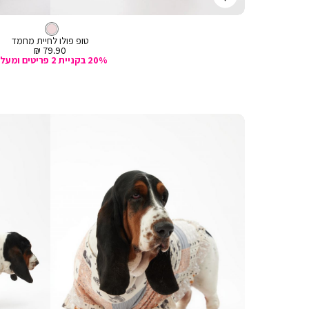
קנייה
מהירה
Color
הוספה
טופ
ורוד
צבע
ורוד
ורוד
לסל
לכלב
טופ פולו לחיית מחמד
מחיר
79.90 ₪
מכירה
20% בקניית 2 פריטים ומעלה