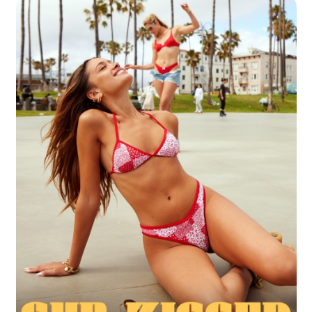
באנר
פרסומי:
בגדי
ים
אדום
משובץ
(995)