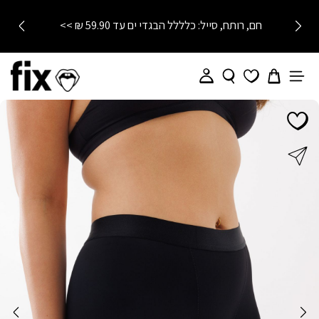
חם, רותח, סייל: כלללל הבגדי ים עד 59.90 ₪ >>