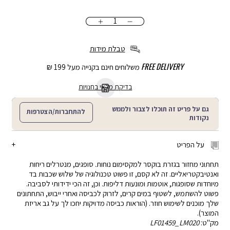
כמות
הוספה
לסל
טבלת מידות
FREE DELIVERY
משלוחים חינם בקנייה מעל 199 ₪
בדיקת מלאי בחנויות
גם על פריט זה תוכלו לצבור ולממש
להתחברות/הצטרפות
נקודות
על הפריט
תחתוני מחזור בגזרת בוקסר למקסימום נוחות. סופגים, מנטרלים ריחות
ואנטיבקטריאליים. זה לא קסם, זו פשוט טכנולוגיה של שלוש שכבות בד
מיוחדות שסופגות, אוטמות ומונעות דליפות. וכן, זה הכי ידידותי לסביבה.
פשוט להשתמש, לשטוף במים קרים, לזרוק לכביסה ואחרי ייבוש, התחתונים
שלך מוכנים לשימוש חוזר. (הוראות כביסה מדויקות יחכו לך על גב אריזת
המוצר).
מק"ט:
LF01459_LM020