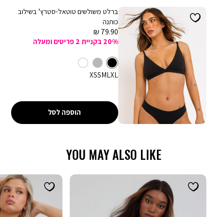
ברלט משולשים טוטאל-סטרץ’ בשילוב
כותנה
מחיר
79.90 ₪
מכירה
20% בקניית 2 פריטים ומעלה
צבע
שחור
מידה
XS
S
M
L
XL
הוספה לסל
YOU MAY ALSO LIKE