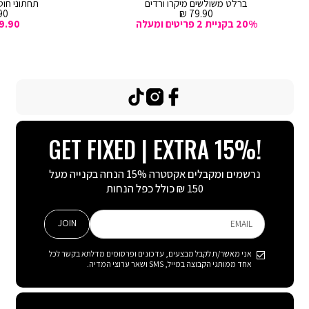
ברלט משולשים מיקרו ורדים
תחתוני חוטי
מחיר
מח
0 ₪
79.90 ₪
מכירה
מכ
20% בקניית 2 פריטים ומעלה
9.90
TikTok
Instagram
Facebook
GET FIXED | EXTRA 15%!
נרשמים ומקבלים אקסטרה 15% הנחה בקנייה מעל
150 ₪ כולל כפל הנחות
JOIN
EMAIL
אני מאשר/ת לקבל מבצעים, עדכונים ופרסומים מדלתא בקשר לכל
אחד ממותגי הקבוצה במייל, SMS ושאר ערוצי המדיה.
ABOUT