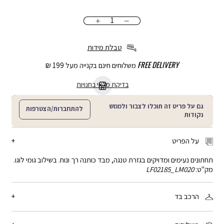
כמות
הוספה
לסל
טבלת מידות
FREE DELIVERY
משלוחים חינם בקנייה מעל 199 ₪
בדיקת מלאי בחנויות
גם על פריט זה תוכלו לצבור ולממש
להתחברות/הצטרפות
נקודות
על הפריט
תחתונים נעימים ומדויקים בגזרת טנגה, מבד כותנה רך ונוח. בשילוב גומי לוגו.
מק"ט:
LF02185_LM020
הרכב בד
95% כותנה, 5% אלסטן