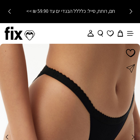
חם, רותח, סייל: כלללל הבגדי ים עד 59.90 ₪ >>