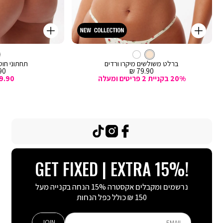
קנייה
קנייה
מהירה
מהירה
Color
Color
וספה
הוספה
קרם
צבע
ברלט
לסל
קרם
לסל
קרם
ברלט משולשים מיקרו ורדים
תחתוני חוטי
מחיר
מח
0 ₪
79.90 ₪
מכירה
מכ
20% בקניית 2 פריטים ומעלה
9.90
TikTok
Instagram
Facebook
GET FIXED | EXTRA 15%!
נרשמים ומקבלים אקסטרה 15% הנחה בקנייה מעל
150 ₪ כולל כפל הנחות
JOIN
EMAIL