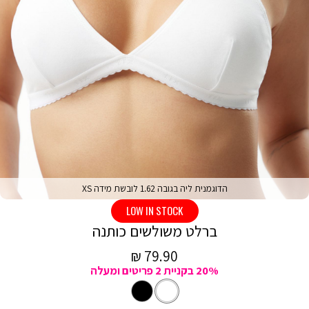
הדוגמנית ליה בגובה 1.62 לובשת מידה XS
LOW IN STOCK
ברלט משולשים כותנה
מחיר
79.90 ₪
20% בקניית 2 פריטים ומעלה
מכירה
לבן
צבע