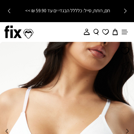
חם, רותח, סייל: כלללל הבגדי ים עד 59.90 ₪ >>