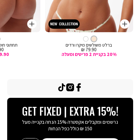
קנייה
קנייה
מהירה
מהירה
Color
Color
וספה
הוספה
קרם
צבע
ברלט
לסל
קרם
לסל
קרם
ברלט משולשים מיקרו ורדים
תחתוני חוטי
מחיר
מח
0 ₪
79.90 ₪
מכירה
מכ
20% בקניית 2 פריטים ומעלה
9.90
TikTok
Instagram
Facebook
GET FIXED | EXTRA 15%!
נרשמים ומקבלים אקסטרה 15% הנחה בקנייה מעל
150 ₪ כולל כפל הנחות