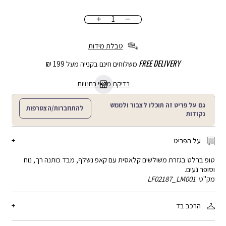
כמות
הוספה
לסל
טבלת מידות
FREE DELIVERY
משלוחים חינם בקנייה מעל 199 ₪
בדיקת מלאי בחנויות
גם על פריט זה תוכלו לצבור ולממש
להתחברות/הצטרפות
נקודות
על הפריט
טופ ברלט בגזרת משולשים קלאסית עם קאפ נשלף, מבד כותנה רך, נוח
וסופר נעים.
מק"ט:
LF02187_LM001
הרכב בד
95% כותנה, 5% אלסטן