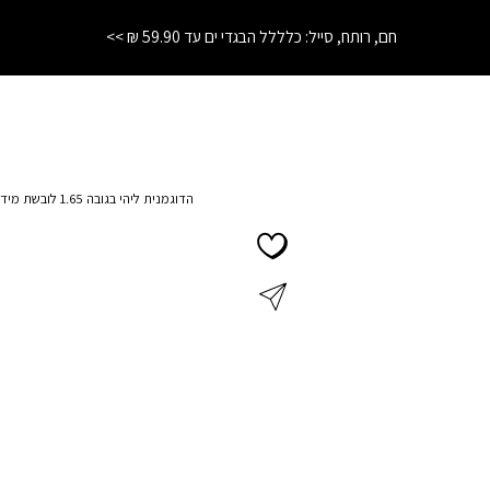
התחרטת? לא נורא! החזרות והחלפות עד 21 יום בחנויות הרשת
הדוגמנית ליהי בגובה 1.65 לובשת מידה XS