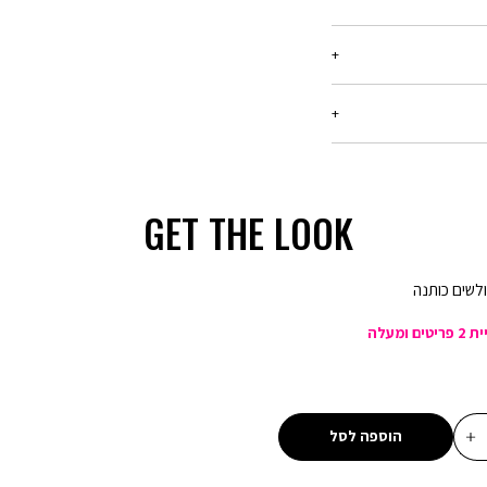
ריט עד 21 יום מיום הקנייה, בכל החנויות שלנו.
רטים -
יש ללחוץ כאן
בלבד, המסומנים באתר
ן שיפורסם באותה תקופה,
המבצע,ההנחה תחושב על
GET THE LOOK
ע קנו ב-300 ₪ שלמו 150 ₪ - הנחה של 150 ₪ על כל רכישה של מוצרים
שים כותנה
מבצע 20% הנחה בקניית 2 פריטים ומעלה (כדומה) - יש לרכוש מעל 2
מבצע 1 + 1 מתנה - ההנחה תחושב על הפריט הזול מבניהם. יש לבחור 2
מבצע 2 + 1 מתנה - ההנחה תחושב על הפריט הזול מבניהם. יש לבחור 3
הוספה לסל
מבצע 3 ב 69.90 - המבצע יתעדכן לאחר הוספת 3 מוצרים לסל עם הסטמפה
ון אינה חלה על דמי