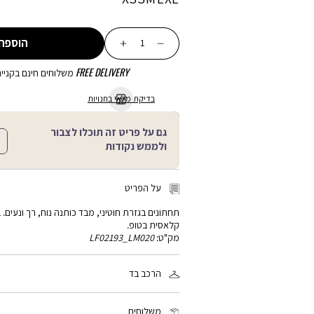
כמות
הוספה
FREE DELIVERY
משלוחים חינם בקנייה מע
בדיקת מלאי בחנויות
גם על פריט זה תוכלו לצבור
ולממש נקודות
על הפריט
תחתונים בגזרת חוטיני, מבד כותנה נוח, רך ונעים.
קלאסית בטופ.
מק"ט:
LF02193_LM020
הרכב בד
95% כותנה, 5% אלסטן
משלוחים