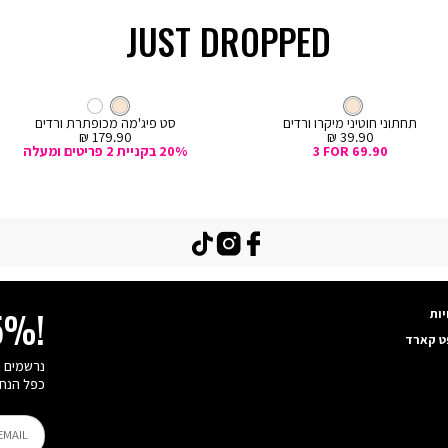
JUST DROPPED
קנייה
מהירה
Col
ה
צבע
קרם
חוטיני
צבע
קרם
קרם
קרם
לבן
ם
תחתוני חוטיני מיקרו ורדים
סט פיג'מה מכופתרת ורדים
מחיר
מחיר
179.90 ₪
39.90 ₪
מכירה
מכירה
3 FOR 69.90
20% בקניית 2 פריטים ומעלה
TikTok
Instagram
Facebook
יות
15%!
ט קארד
כפל הנחו
EMAIL