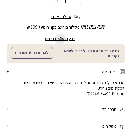
כמות
הוספה
לסל
טבלת מידות
FREE DELIVERY
משלוחים חינם בקנייה מעל 199 ₪
בדיקת מלאי בחנויות
גם על פריט זה תוכלו לצבור ולממש
להתחברות/הצטרפות
נקודות
על הפריט
מכנסי טייץ׳ קצרים וסטרצ׳יים בגזרה גבוהה. בשילוב כיסים צדדיים
למקסימום נוחות.
מק"ט:
LF02214_LM93W
הרכב בד
81% ניילון, 19% אלסטן
משלוחים