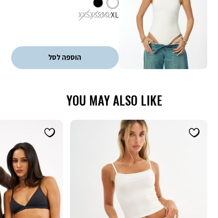
לבן
צבע
מידה
XXS
XS
S
M
L
XL
הוספה לסל
YOU MAY ALSO LIKE