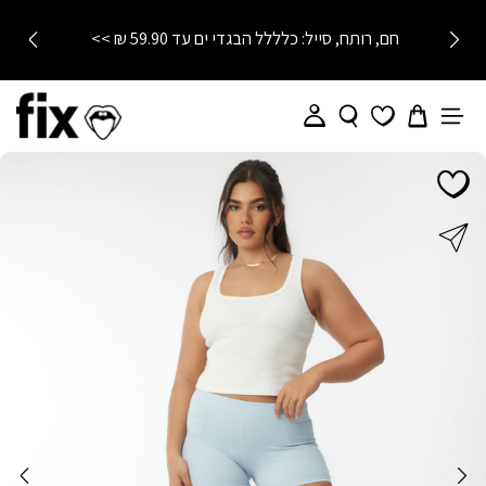
חם, רותח, סייל: כלללל הבגדי ים עד 59.90 ₪ >>