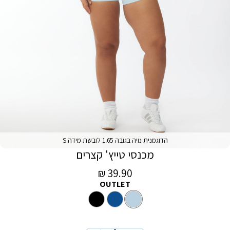
הדוגמנית נויה בגובה 1.65 לובשת מידה S
מכנסי טייץ' קצרים
מחיר
39.90 ₪
OUTLET
מכירה
צבע
כחול