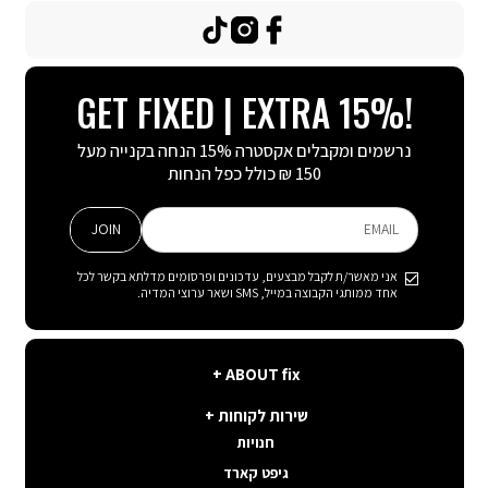
TikTok
Instagram
Facebook
GET FIXED | EXTRA 15%!
נרשמים ומקבלים אקסטרה 15% הנחה בקנייה מעל
150 ₪ כולל כפל הנחות
JOIN
EMAIL
אני מאשר/ת לקבל מבצעים, עדכונים ופרסומים מדלתא בקשר לכל
אחד ממותגי הקבוצה במייל, SMS ושאר ערוצי המדיה.
ABOUT
ABOUT fix
fix
שירות
קצת עלינו
שירות לקוחות
לקוחות
תנאי שימוש באתר
חנויות
פה בשבילך
קשרי משקיעים
גיפט קארד
איפה ההזמנה שלי