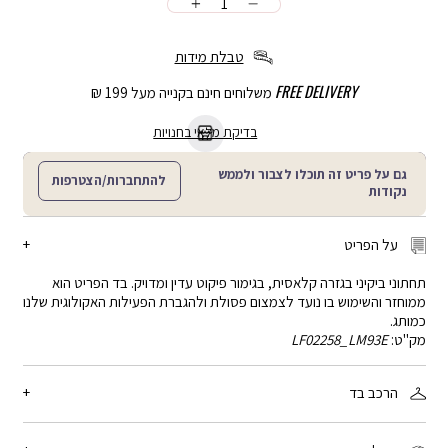
כמות
הוספה
לסל
טבלת מידות
FREE DELIVERY
משלוחים חינם בקנייה מעל 199 ₪
בדיקת מלאי בחנויות
גם על פריט זה תוכלו לצבור ולממש
להתחברות/הצטרפות
נקודות
על הפריט
תחתוני ביקיני בגזרה קלאסית, בגימור פיקוט עדין ומדויק. בד הפריט הוא
ממוחזר והשימוש בו נועד לצמצום פסולת ולהגברת הפעילות האקולוגית שלנו
כמותג.
מק"ט:
LF02258_LM93E
הרכב בד
עליון: 12% אלסטן, 88% פוליאמיד ממוחזר תחתון: 5% אלסטן, 95%