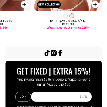
קנייה
קנייה
מהירה
מהירה
Color
Color
וספה
הוספה
קרם
צבע
ברלט
לסל
קרם
לסל
קרם
ברלט משולשים מיקרו ורדים
תחתוני חוטי
מחיר
מח
0 ₪
79.90 ₪
מכירה
מכ
20% בקניית 2 פריטים ומעלה
9.90
TikTok
Instagram
Facebook
GET FIXED | EXTRA 15%!
נרשמים ומקבלים אקסטרה 15% הנחה בקנייה מעל
150 ₪ כולל כפל הנחות
JOIN
EMAIL