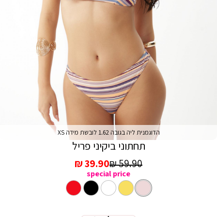
הדוגמנית ליה בגובה 1.62 לובשת מידה XS
תחתוני ביקיני פריל
מחיר
מחיר
39.90 ₪
59.90 ₪
special price
רגיל
מכירה
ורוד
צבע