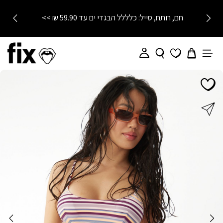
חם, רותח, סייל: כלללל הבגדי ים עד 59.90 ₪ >>