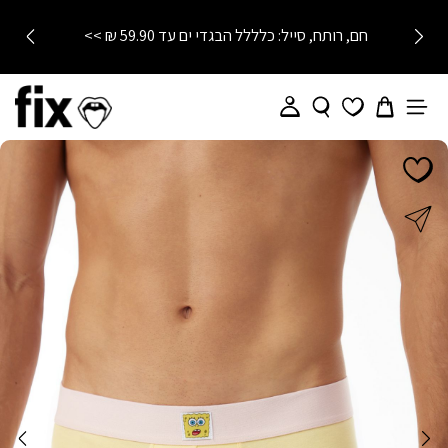
חם, רותח, סייל: כלללל הבגדי ים עד 59.90 ₪ >>