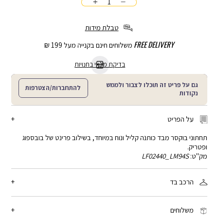
כמות
הוספה
לסל
טבלת מידות
FREE DELIVERY
משלוחים חינם בקנייה מעל 199 ₪
בדיקת מלאי בחנויות
גם על פריט זה תוכלו לצבור ולממש
להתחברות/הצטרפות
נקודות
על הפריט
תחתוני בוקסר מבד כותנה קליל ונוח במיוחד, בשילוב פרינט של בובספוג
ופטריק.
מק"ט:
LF02440_LM94S
הרכב בד
95% כותנה, 5% אלסטן
משלוחים