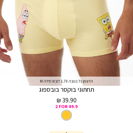
הדוגמן גל בגובה 1.70 לובש מידה M
תחתוני בוקסר בובספוג
מחיר
39.90 ₪
2 FOR 49.9
מכירה
צבע
צהוב