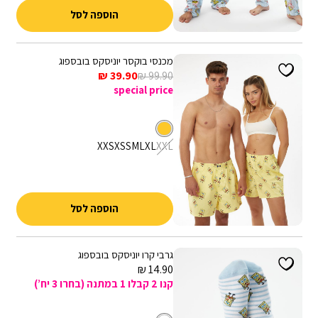
קופונים - ניתן לממש קופון אחד בהזמנה. הנחת קופון אינה חלה על דמי
הוספה לסל
משלוח, אריזת מתנה וגיפטקארד
מכנסי בוקסר יוניסקס בובספוג
מחיר
מחיר
39.90 ₪
99.90 ₪
רגיל
מכירה
special price
צבע
צהוב
מידה
XXS
XS
S
M
L
XL
XXL
הוספה לסל
גרבי קרו יוניסקס בובספוג
מחיר
14.90 ₪
מכירה
קנו 2 קבלו 1 במתנה (בחרו 3 יח’)