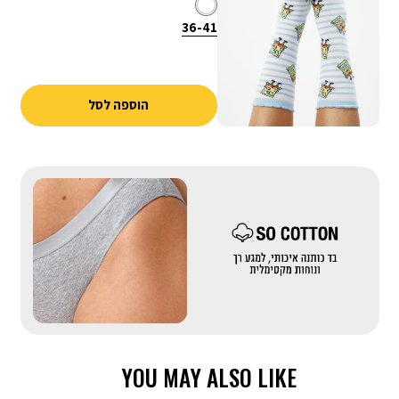
לבן
צבע
36-
מידה
36-41
41
הוספה לסל
|
באנר
בדים
מייקאובר-
כותנה
(558)
YOU MAY ALSO LIKE