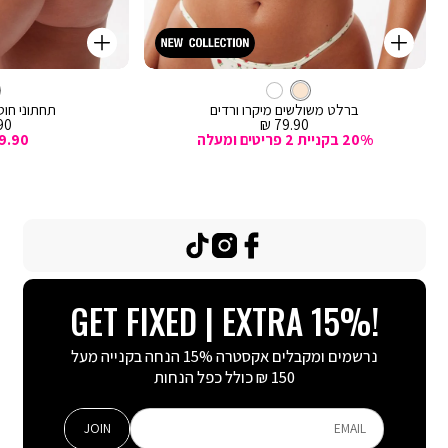
קנייה
קנייה
מהירה
מהירה
Color
Color
וספה
הוספה
קרם
צבע
ברלט
לסל
קרם
לסל
קרם
ברלט משולשים מיקרו ורדים
תחתוני חוטי
מחיר
מח
0 ₪
79.90 ₪
מכירה
מכ
20% בקניית 2 פריטים ומעלה
9.90
TikTok
Instagram
Facebook
GET FIXED | EXTRA 15%!
נרשמים ומקבלים אקסטרה 15% הנחה בקנייה מעל
150 ₪ כולל כפל הנחות
JOIN
EMAIL