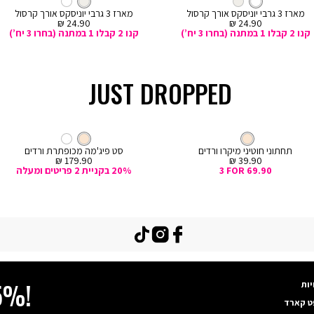
לבן
מעורב
מעורב
לבן
מעורב
לסל
צבעים
צבעים
צבעים
מארז 3 גרבי יוניסקס אורך קרסול
מארז 3 גרבי יוניסקס אורך קרסול
צבעים
מחיר
מחיר
24.90 ₪
24.90 ₪
מכירה
מכירה
קנו 2 קבלו 1 במתנה (בחרו 3 יח’)
קנו 2 קבלו 1 במתנה (בחרו 3 יח’)
JUST DROPPED
קנייה
מהירה
Col
ה
צבע
קרם
חוטיני
צבע
קרם
קרם
קרם
לבן
ם
תחתוני חוטיני מיקרו ורדים
סט פיג'מה מכופתרת ורדים
מחיר
מחיר
179.90 ₪
39.90 ₪
מכירה
מכירה
3 FOR 69.90
20% בקניית 2 פריטים ומעלה
TikTok
Instagram
Facebook
יות
15%!
ט קארד