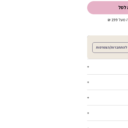
 לסל
ל 199 ₪
להתחברות/הצטרפות
דמי של דייזי דאק.
ריט עד 21 יום מיום הקנייה, בכל החנויות שלנו.