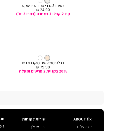
מעורב
לבן
מעורב
לבן
לסל
לסל
רגיל
רגיל
צבעים
צבעים
גרבי רבע ווינקס
מארז 3 גרבי ספורט יוניסקס
צבעים
מחיר
מחיר
24.90 ₪
14.90 ₪
מכירה
מכירה
קנו 2 קבלו 1 במתנה (בחרו 3 יח’)
קנייה
ה
מהירה
or
Color
הוספה
הוספ
עם
צבע
קרם
ברלט
קרם
לבן
קרם
קר
לסל
לסל
ברזלים
חזיית פוינטל
ברלט משולשים מיקרו ורדים
מחיר
מחיר
79.90 ₪
119.90 ₪
מכירה
מכירה
ה
20% בקניית 2 פריטים ומעלה
חנו
ABOUT fix
שירות לקוחות
ABOUT
שירות
fix
לקוחות
גיפ
קצת עלינו
פה בשבילך