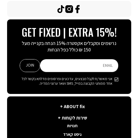
TikTok
Instagram
Facebook
GET FIXED | EXTRA 15%!
נרשמים ומקבלים אקסטרה 15% הנחה בקנייה מעל
150 ₪ כולל כפל הנחות
JOIN
EMAIL
אני מאשר/ת לקבל מבצעים, עדכונים ופרסומים מדלתא בקשר לכל
אחד ממותגי הקבוצה במייל, SMS ושאר ערוצי המדיה.
ABOUT
ABOUT fix
fix
שירות
קצת עלינו
שירות לקוחות
לקוחות
תנאי שימוש באתר
חנויות
פה בשבילך
קשרי משקיעים
גיפט קארד
איפה ההזמנה שלי