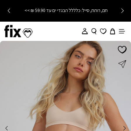
חם, רותח, סייל: כלללל הבגדי ים עד 59.90 ₪ >>