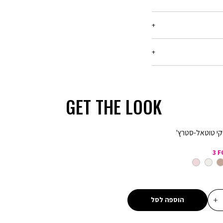
ריט עד 21 יום מיום הקנייה, בכל החנויות שלנו.
רטים -
יש ללחוץ כאן
בלבד, המסומנים באתר
ן שיפורסם באותה תקופה,
המבצע,ההנחה תחושב על
GET THE LOOK
ע קנו ב-300 ₪ שלמו 150 ₪ - הנחה של 150 ₪ על כל רכישה של מוצרים
יקי טוטאל-סטרץ'
מבצע 20% הנחה בקניית 2 פריטים ומעלה (כדומה) - יש לרכוש מעל 2
3 F
מבצע 1 + 1 מתנה - ההנחה תחושב על הפריט הזול מבניהם. יש לבחור 2
יוד
מעורב
ורוד
צבעים
מבצע 2 + 1 מתנה - ההנחה תחושב על הפריט הזול מבניהם. יש לבחור 3
הוספה לסל
מבצע 3 ב 69.90 - המבצע יתעדכן לאחר הוספת 3 מוצרים לסל עם הסטמפה
ון אינה חלה על דמי