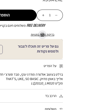
כמות
הוספה
FREE DELIVERY
משלוחים חינם בקנייה מע
בדיקת מלאי בחנויות
גם על פריט זה תוכלו לצבור
ולממש נקודות
על הפריט
ברלט בעיצוב אולטרה מודרני ונקי, מבד סטרצ׳י ח
אלייך באופן מדויק. THAT’S, LIKE, SO BASIC
מק"ט:
LQ20110_LM020
הרכב בד
76% ניילון, 24% ספאנדקס
משלוחים