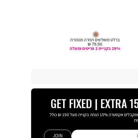
קנייה
קנייה
מהירה
מהירה
Color
Color
הוספה
הוספה
חום
צבע
ברלט
חום
צבע
חוטיני
חום
חום
שחור
לבן
חום
חום
לסל
לסל
ברלט משולשים תחרה מנומרת
תחתוני חוטיני מש תחרה מנו
מחיר
מחיר
39.90 ₪
79.90 ₪
מכירה
מכירה
20% בקניית 2 פריטים ומעלה
3 FOR 69.90
GET FIXED | EXTRA 
נרשמים ומקבלים אקסטרה 15% הנחה בקנייה מעל 150 ₪ כולל
ת
JOIN