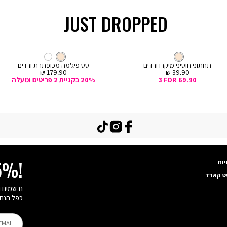
JUST DROPPED
קנייה
מהירה
Col
ה
צבע
קרם
חוטיני
צבע
קרם
קרם
קרם
לבן
ם
תחתוני חוטיני מיקרו ורדים
סט פיג'מה מכופתרת ורדים
מחיר
מחיר
179.90 ₪
39.90 ₪
מכירה
מכירה
3 FOR 69.90
20% בקניית 2 פריטים ומעלה
TikTok
Instagram
Facebook
יות
15%!
ט קארד
כפל הנחו
EMAIL