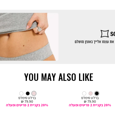
YOU MAY ALSO LIKE
קנייה
קנייה
מהירה
מהירה
Color
Col
ה
הוספה
צבע
שחור
ברלט
ורוד
צבע
ברלט
שחור
ורוד
לבן
ורוד
שחור
לבן
ור
ורוד
לסל
ברלט סימלס
ברלט סימלס
מחיר
מחיר
79.90 ₪
79.90 ₪
מכירה
מכירה
20% בקניית 2 פריטים ומעלה
20% בקניית 2 פריטים ומעלה