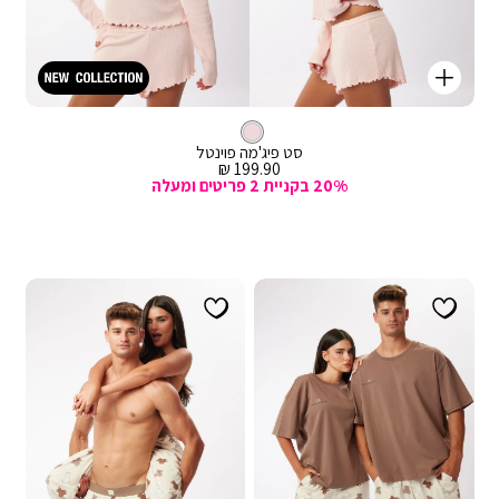
קנייה
מהירה
Color
וספה
ורוד
צבע
לסל
ורוד
סט פיג'מה פוינטל
מחיר
199.90 ₪
מכירה
20% בקניית 2 פריטים ומעלה