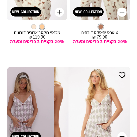
קנייה
קנייה
מהירה
מהירה
Color
Color
וספה
הוספה
טי
חום
צבע
אבן
צבע
מכנסיים
לסל
חום
לסל
אבן
שירט
ארוכים
טישרט יוניסקס דובונים
מכנסי בוקסר ארוכים דובונים
מחיר
מחיר
119.90 ₪
79.90 ₪
מכירה
מכירה
20% בקניית 2 פריטים ומעלה
20% בקניית 2 פריטים ומעלה