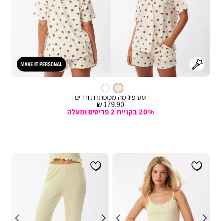
קרם
צבע
סט פיג'מה מכופתרת ורדים
מחיר
179.90 ₪
מכירה
20% בקניית 2 פריטים ומעלה