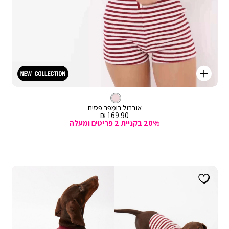
קנייה
מהירה
Color
וספה
ורוד
צבע
אוברול
לסל
ורוד
אוברול רומפר פסים
מחיר
169.90 ₪
מכירה
20% בקניית 2 פריטים ומעלה