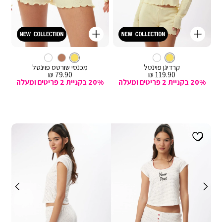
קנייה
קנייה
מהירה
מהירה
Color
Color
וספה
הוספה
צבע
ג’קט
צהוב
צבע
צהוב
מכנסיים
לסל
צהוב
לסל
צהוב
קצרים
קרדיגן פוינטל
מכנסי שורטס פוינטל
מחיר
מחיר
79.90 ₪
119.90 ₪
מכירה
מכירה
20% בקניית 2 פריטים ומעלה
20% בקניית 2 פריטים ומעלה