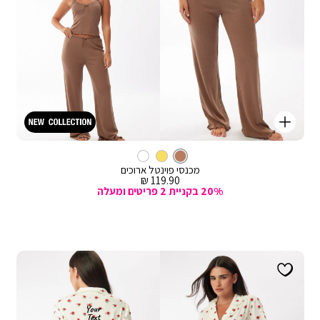
קנייה
מהירה
Color
וספה
חום
צבע
מכנסיים
לסל
חום
ארוכים
מכנסי פוינטל ארוכים
מחיר
119.90 ₪
מכירה
20% בקניית 2 פריטים ומעלה