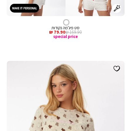
לבן
צבע
סט פיג'מה נקודות
מחיר
מחיר
79.90 ₪
169.90 ₪
רגיל
מכירה
special price