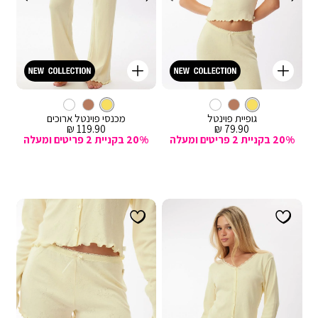
קנייה
קנייה
מהירה
מהירה
Color
Color
וספה
הוספה
צבע
צהוב
גופיות
צבע
צהוב
מכנסיים
לסל
צהוב
לסל
צהוב
ארוכים
גופיית פוינטל
מכנסי פוינטל ארוכים
מחיר
מחיר
119.90 ₪
79.90 ₪
מכירה
מכירה
20% בקניית 2 פריטים ומעלה
20% בקניית 2 פריטים ומעלה