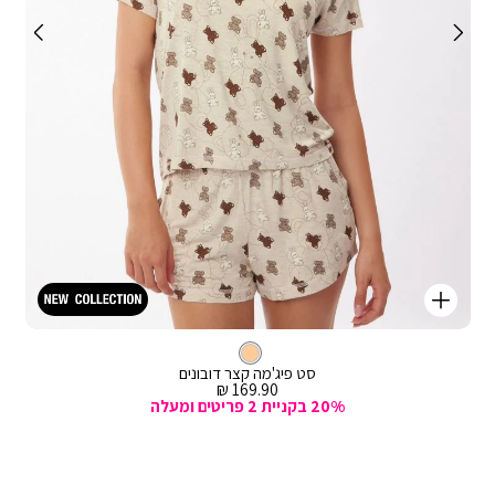
קנייה
מהירה
Color
וספה
אבן
צבע
לסל
אבן
סט פיג'מה קצר דובונים
מחיר
169.90 ₪
מכירה
20% בקניית 2 פריטים ומעלה