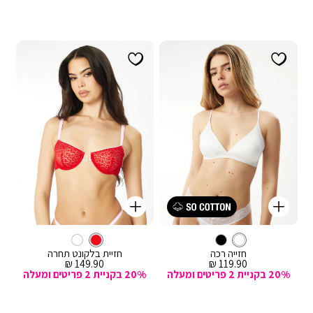
קנייה
קנייה
מהירה
מהירה
Color
Color
וספה
הוספה
עם
לבן
צבע
עם
צבע
אדום
לסל
לבן
לסל
אדום
ברזלים
ברזלים
חזייה רכה
חזיית בלקונט תחרה
מחיר
מחיר
149.90 ₪
119.90 ₪
מכירה
מכירה
20% בקניית 2 פריטים ומעלה
20% בקניית 2 פריטים ומעלה