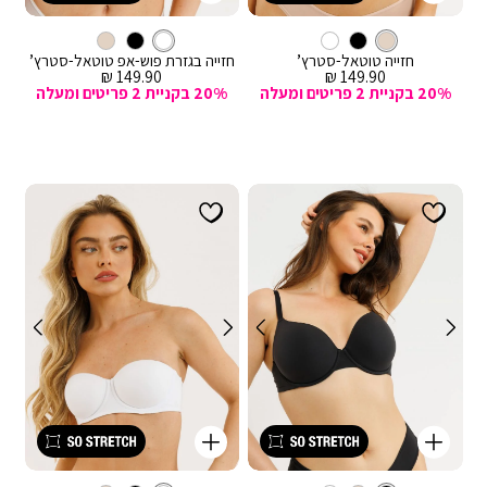
מהירה
מהירה
Color
Color
וספה
הוספה
עם
'בז
צבע
עם
לבן
צבע
'בז
לסל
לסל
לבן
ברזלים
ברזלים
חזייה טוטאל-סטרץ’
חזייה בגזרת פוש-אפ טוטאל-סטרץ’
מחיר
מחיר
149.90 ₪
149.90 ₪
מכירה
מכירה
20% בקניית 2 פריטים ומעלה
20% בקניית 2 פריטים ומעלה
קנייה
קנייה
מהירה
מהירה
Color
Color
וספה
הוספה