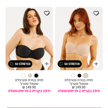
קנייה
קנייה
מהירה
מהירה
Color
Color
וספה
הוספה
עם
'בז
צבע
עם
צבע
שחור
'בז
לסל
לסל
שחור
ברזלים
ברזלים
חזייה בגזרת סטרפלס
חזייה בגזרת סטרפלס
טוטאל-סטרץ’
טוטאל-סטרץ’
מחיר
מחיר
149.90 ₪
149.90 ₪
מכירה
מכירה
20% בקניית 2 פריטים ומעלה
20% בקניית 2 פריטים ומעלה