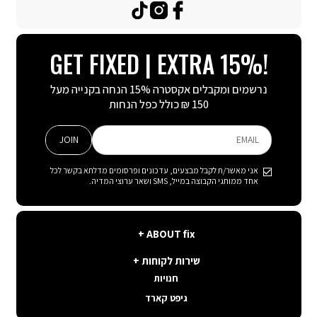
TikTok
Instagram
Facebook
GET FIXED | EXTRA 15%!
נרשמים ומקבלים אקסטרה 15% הנחה בקנייה מעל
150 ₪ כולל כפל הנחות
JOIN
EMAIL
אני מאשר/ת לקבל מבצעים, עדכונים ופרסומים מדלתא בקשר לכל
אחד ממותגי הקבוצה במייל, SMS ושאר ערוצי המדיה.
ABOUT
ABOUT fix
fix
שירות
קצת עלינו
שירות לקוחות
לקוחות
תנאי שימוש באתר
חנויות
פה בשבילך
קשרי משקיעים
גיפט קארד
איפה ההזמנה שלי