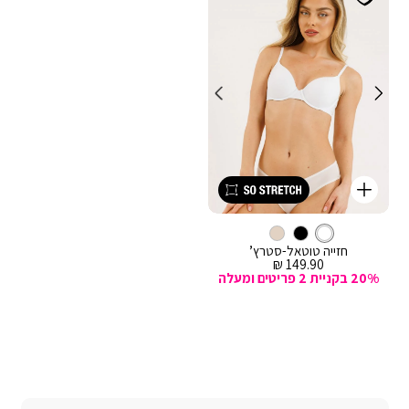
קנייה
מהירה
Color
וספה
עם
לבן
צבע
לסל
לבן
ברזלים
חזייה טוטאל-סטרץ’
מחיר
149.90 ₪
מכירה
20% בקניית 2 פריטים ומעלה