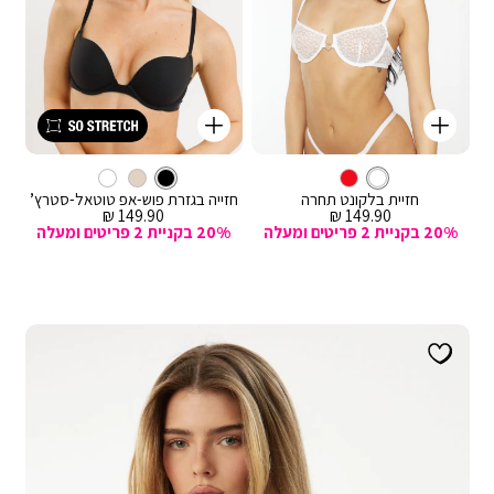
קנייה
קנייה
מהירה
מהירה
Color
Color
וספה
הוספה
עם
לבן
צבע
עם
צבע
שחור
לסל
לבן
לסל
שחור
ברזלים
ברזלים
חזיית בלקונט תחרה
חזייה בגזרת פוש-אפ טוטאל-סטרץ’
מחיר
מחיר
149.90 ₪
149.90 ₪
מכירה
מכירה
20% בקניית 2 פריטים ומעלה
20% בקניית 2 פריטים ומעלה