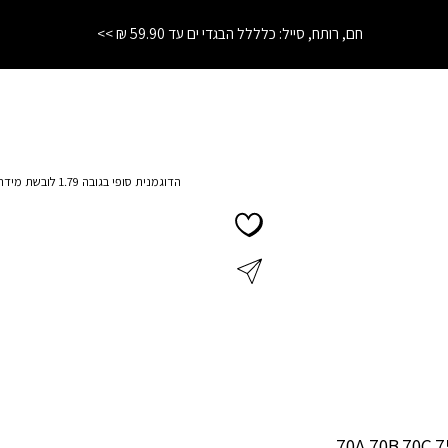
התחרטת? לא נורא! החזרות והחלפות עד 21 יום בחנויות הרשת
❤️
הדוגמנית סופי בגובה 1.79 לובשת מידה 85C
70A
70B
70C
7