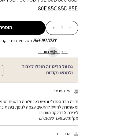
80E
85C
85D
85E
כמות
הוספה
FREE DELIVERY
משלוחים חינם בקנייה מע
בדיקת מלאי בחנויות
גם על פריט זה תוכלו לצבור
ולממש נקודות
על הפריט
חזייה מבד סטרצ’י וגמיש בטכנולוגיה חדשנית המ
ומאפשרת לחזייה להתאים עצמה לגופך. בעלת כתפ
ליצירת X בחלקה האחורי.
מק"ט:
LF01090_LM020
הרכב בד