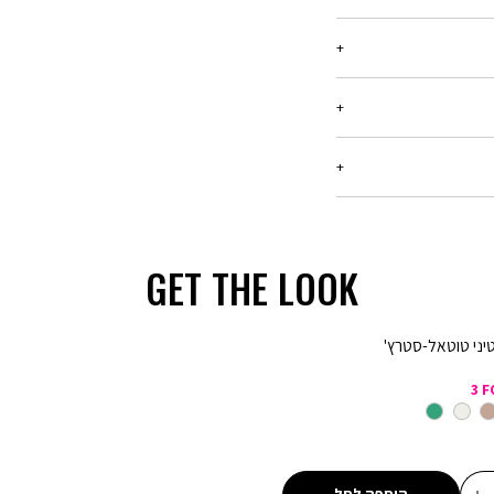
ריט עד 21 יום מיום הקנייה, בכל החנויות שלנו.
רטים -
יש ללחוץ כאן
בלבד, המסומנים באתר
ן שיפורסם באותה תקופה,
המבצע,ההנחה תחושב על
GET THE LOOK
ע קנו ב-300 ₪ שלמו 150 ₪ - הנחה של 150 ₪ על כל רכישה של מוצרים
טיני טוטאל-סטרץ'
מבצע 20% הנחה בקניית 2 פריטים ומעלה (כדומה) - יש לרכוש מעל 2
3 F
מבצע 1 + 1 מתנה - ההנחה תחושב על הפריט הזול מבניהם. יש לבחור 2
יוד
מעורב
ירוק
צבעים
מבצע 2 + 1 מתנה - ההנחה תחושב על הפריט הזול מבניהם. יש לבחור 3