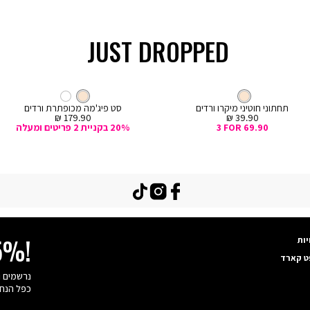
JUST DROPPED
קנייה
מהירה
Col
ה
צבע
קרם
חוטיני
צבע
קרם
קרם
קרם
לבן
ם
תחתוני חוטיני מיקרו ורדים
סט פיג'מה מכופתרת ורדים
מחיר
מחיר
179.90 ₪
39.90 ₪
מכירה
מכירה
3 FOR 69.90
20% בקניית 2 פריטים ומעלה
TikTok
Instagram
Facebook
יות
15%!
ט קארד
כפל הנחו