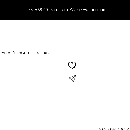
חם, רותח, סייל: כלללל הבגדי ים עד 59.90 ₪ >>
הדוגמנית סופיה בגובה 1.70 לובשת מידה 75B
70A
70B
70C
7