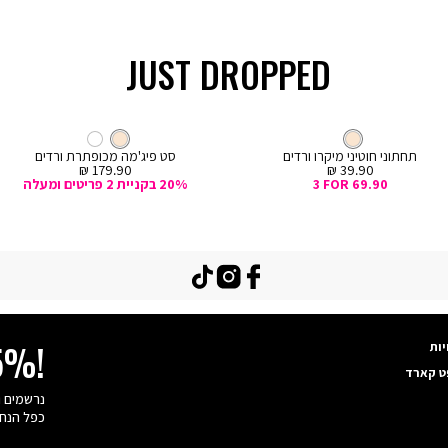
JUST DROPPED
קנייה
מהירה
Col
ה
צבע
קרם
חוטיני
צבע
קרם
קרם
קרם
לבן
ם
תחתוני חוטיני מיקרו ורדים
סט פיג'מה מכופתרת ורדים
מחיר
מחיר
179.90 ₪
39.90 ₪
מכירה
מכירה
3 FOR 69.90
20% בקניית 2 פריטים ומעלה
TikTok
Instagram
Facebook
יות
15%!
ט קארד
כפל הנחו