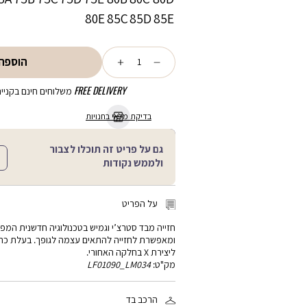
80E
85C
85D
85E
כמות
הוספה
FREE DELIVERY
משלוחים חינם בקנייה מע
בדיקת מלאי בחנויות
גם על פריט זה תוכלו לצבור
ולממש נקודות
על הפריט
חזייה מבד סטרצ’י וגמיש בטכנולוגיה חדשנית המ
ומאפשרת לחזייה להתאים עצמה לגופך. בעלת כתפ
ליצירת X בחלקה האחורי.
מק"ט:
LF01090_LM034
הרכב בד