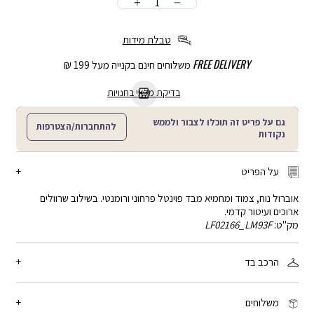
כמות
הוספה
לסל
טבלת מידות
FREE DELIVERY
משלוחים חינם בקנייה מעל 199 ₪
בדיקת מלאי בחנויות
גם על פריט זה תוכלו לצבור ולממש
להתחברות/הצטרפות
נקודות
על הפריט
אוברול נוח, צמוד ומחמיא מבד פוינטל פרחוני ורומנטי. בשילוב שרוולים
ארוכים ועיטור קדמי.
מק"ט:
LF02166_LM93F
הרכב בד
70% כותנה, 25% ויסקוזה, 5% אלסטן
משלוחים