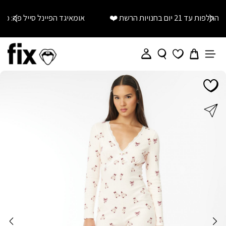
אומאיגד הפיינל סייל פה: כל קולקציות הקיץ עד 79.90!!! >>