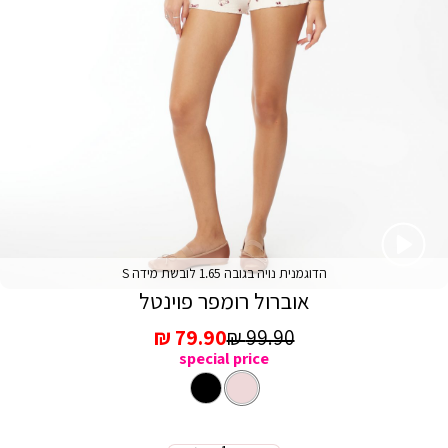
הדוגמנית נויה בגובה 1.65 לובשת מידה S
אוברול רומפר פוינטל
מחיר
מחיר
79.90 ₪
99.90 ₪
special price
רגיל
מכירה
ורוד
צבע