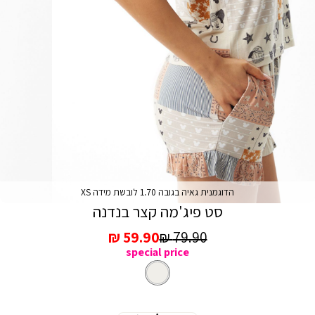
הדוגמנית גאיה בגובה 1.70 לובשת מידה XS
סט פיג'מה קצר בנדנה
מחיר
מחיר
59.90 ₪
79.90 ₪
special price
רגיל
מכירה
צבע
מעורב
צבעים