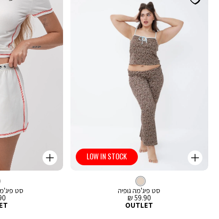
LOW IN STOCK
קנייה
קנייה
מהירה
מהירה
Color
Color
וספה
הוספה
'בז
צבע
'בז
לסל
לסל
לבן
סט פיג'מה גופיה
סט פיג'מ
מחיר
מח
0 ₪
59.90 ₪
מכירה
מכ
ET
OUTLET