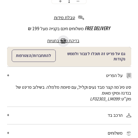
כמות
הוספה
לסל
טבלת מידות
FREE DELIVERY
משלוחים חינם בקנייה מעל 199 ₪
בדיקת מלאי בחנויות
גם על פריט זה תוכלו לצבור ולממש
להתחברות/הצטרפות
נקודות
על הפריט
סט פיג׳מה קצר מבד נעים וקליל, עם סיומת מלמלה. בשילוב פרינט של
בנדנה ומיקי מאוס.
מק"ט:
LF02303_LM099
הרכב בד
95% ויסקוזה, 5% אלסטן
משלוחים