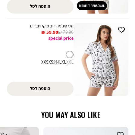
קופונים - ניתן לממש קופון אחד בהזמנה. הנחת קופון אינה חלה על דמי
הוספה לסל
משלוח, אריזת מתנה וגיפטקארד
סט פיג'מה ריב מיקי וחברים
מחיר
מחיר
59.90 ₪
79.90 ₪
רגיל
מכירה
special price
לבן
צבע
מידה
XXS
XS
S
M
L
XL
XXL
הוספה לסל
YOU MAY ALSO LIKE