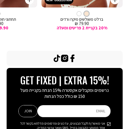
קנייה
קנייה
מהירה
מהירה
Color
Color
וספה
הוספה
קרם
צבע
ברלט
לסל
קרם
לסל
קרם
ברלט משולשים מיקרו ורדים
תחתוני חוטי
מחיר
מח
0 ₪
79.90 ₪
מכירה
מכ
20% בקניית 2 פריטים ומעלה
9.90
TikTok
Instagram
Facebook
GET FIXED | EXTRA 15%!
נרשמים ומקבלים אקסטרה 15% הנחה בקנייה מעל
150 ₪ כולל כפל הנחות
JOIN
EMAIL
אני מאשר/ת לקבל מבצעים, עדכונים ופרסומים מדלתא בקשר לכל
אחד ממותגי הקבוצה במייל, SMS ושאר ערוצי המדיה.