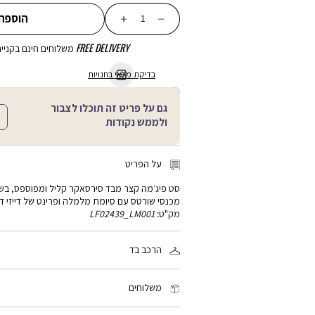
כמות
הוספה
FREE DELIVERY
משלוחים חינם בקנייה מע
בדיקת מלאי בחנויות
גם על פריט זה תוכלו לצבור
ולממש נקודות
על הפריט
סט פיג׳מה קצר מבד סירסאקר קליל ומפוספס, בשיל
מכנסי שורטס עם סיומת מלמלה ופרינט של דייזי ד
מק"ט:
LF02439_LM001
הרכב בד
100% כותנה
משלוחים
זמן המשלוח: 2-4 ימי עסקים, פריטים עם כיתוב אישי: 3-5 ימי עסקים