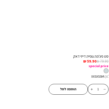
סט פיג'מה גופייה דייזי דאק
מחיר
מחיר
59.90 ₪
79.90 ₪
רגיל
מכירה
special price
צבע
תכלת
תכלת
מידה
XXS
XS
S
M
L
XL
כמות
הוספה לסל