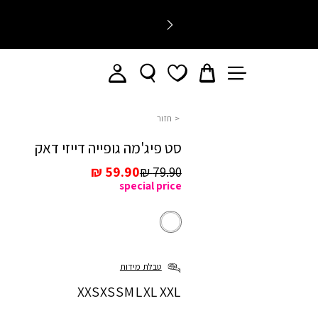
חזור
סט פיג'מה גופייה דייזי דאק
מחיר
מחיר
59.90 ₪
79.90 ₪
special price
רגיל
מכירה
לבן
צבע
לבן
טבלת מידות
מידה
XXS
XS
S
M
L
XL
XXL