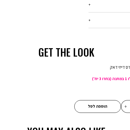
ריט עד 21 יום מיום הקנייה, בכל החנויות שלנו.
רטים -
יש ללחוץ כאן
בלבד, המסומנים באתר
ן שיפורסם באותה תקופה,
המבצע,ההנחה תחושב על
GET THE LOOK
ע קנו ב-300 ₪ שלמו 150 ₪ - הנחה של 150 ₪ על כל רכישה של מוצרים
ס דייזי דאק
מבצע 20% הנחה בקניית 2 פריטים ומעלה (כדומה) - יש לרכוש מעל 2
מבצע 1 + 1 מתנה - ההנחה תחושב על הפריט הזול מבניהם. יש לבחור 2
מבצע 2 + 1 מתנה - ההנחה תחושב על הפריט הזול מבניהם. יש לבחור 3
הוספה לסל
מבצע 3 ב 69.90 - המבצע יתעדכן לאחר הוספת 3 מוצרים לסל עם הסטמפה
ון אינה חלה על דמי
LOW IN STOCK