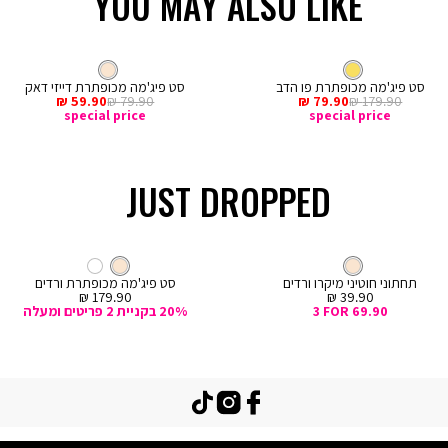
YOU MAY ALSO LIKE
LOW IN STOCK
קנייה
מהירה
Col
ה
צבע
צהוב
צבע
קרם
צהוב
קרם
וב
סט פיג'מה מכופתרת פו הדב
סט פיג'מה מכופתרת דייזי דאק
מחיר
מחיר
מחיר
מחיר
59.90 ₪
79.90 ₪
79.90 ₪
179.90 ₪
רגיל
מכירה
רגיל
מכירה
special price
special price
JUST DROPPED
קנייה
מהירה
Col
ה
צבע
קרם
חוטיני
צבע
קרם
קרם
קרם
לבן
ם
תחתוני חוטיני מיקרו ורדים
סט פיג'מה מכופתרת ורדים
מחיר
מחיר
179.90 ₪
39.90 ₪
מכירה
מכירה
3 FOR 69.90
20% בקניית 2 פריטים ומעלה
TikTok
Instagram
Facebook