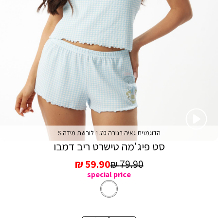
הדוגמנית גאיה בגובה 1.70 לובשת מידה S
סט פיג'מה טישרט ריב דמבו
מחיר
מחיר
59.90 ₪
79.90 ₪
special price
רגיל
מכירה
לבן
צבע