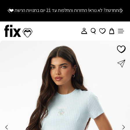
התחרטת? לא נורא! החזרות והחלפות עד 21 יום בחנויות הרשת
❤️