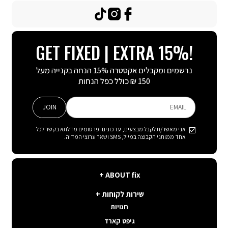
TikTok
Instagram
Facebook
GET FIXED | EXTRA 15%!
נרשמים ומקבלים אקסטרה 15% הנחה בקנייה מעל
150 ₪ כולל כפל הנחות
JOIN
EMAIL
אני מאשר/ת לקבל מבצעים, עדכונים ופרסומים מדלתא בקשר לכל
אחד ממותגי הקבוצה במייל, SMS ושאר ערוצי המדיה.
ABOUT
ABOUT fix
fix
שירות
קצת עלינו
שירות לקוחות
לקוחות
תנאי שימוש באתר
חנויות
פה בשבילך
קשרי משקיעים
גיפט קארד
איפה ההזמנה שלי