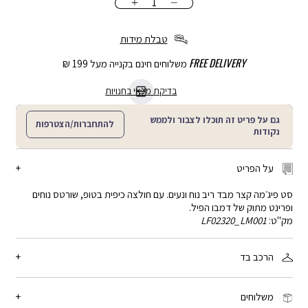
כמות
הוספה
לסל
טבלת מידות
FREE DELIVERY
משלוחים חינם בקנייה מעל 199 ₪
בדיקת מלאי בחנויות
גם על פריט זה תוכלו לצבור ולממש
להתחברות/הצטרפות
נקודות
על הפריט
סט פיג׳מה קצר מבד ריב נוח ונעים. עם חולצה כיפית בטופ, שורטס נוחים
ופרינט מתוק של דמבו הפיל.
מק"ט:
LF02320_LM001
הרכב בד
50% כותנה, 45% ויסקוזה, 5% אלסטן
משלוחים