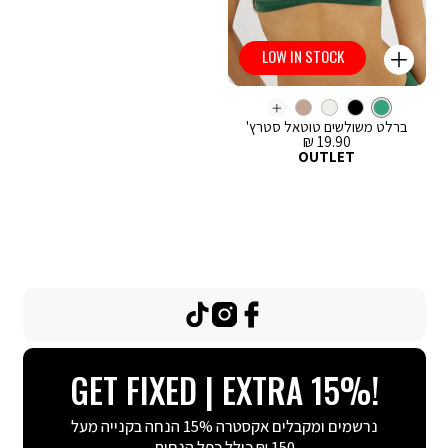
LOW IN STOCK
קנייה
מהירה
Color
וספה
ירוק
צבע
ברלט
לסל
ירוק
More
ברלט משולשים טוטאל סטרץ'
Colors
מחיר
19.90 ₪
מכירה
OUTLET
TikTok
Instagram
Facebook
GET FIXED | EXTRA 15%!
נרשמים ומקבלים אקסטרה 15% הנחה בקנייה מעל
150 ₪ כולל כפל הנחות