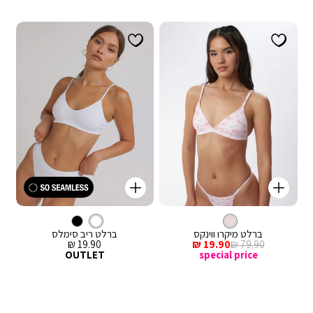
קנייה
קנייה
מהירה
מהירה
Color
Color
וספה
הוספה
ורוד
צבע
ברלט
לבן
צבע
ברלט
לסל
ורוד
לסל
לבן
ברלט מיקרו ווינקס
ברלט ריב סימלס
מחיר
מחיר
מחיר
19.90 ₪
19.90 ₪
79.90 ₪
רגיל
מכירה
מכירה
OUTLET
special price