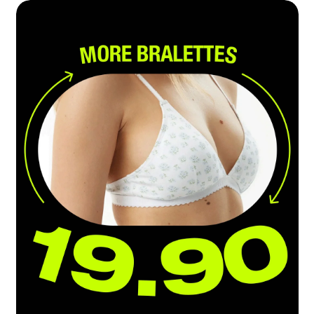
|
פרסומי:
ברלטים
ב19.90
14.7.26
(1056)