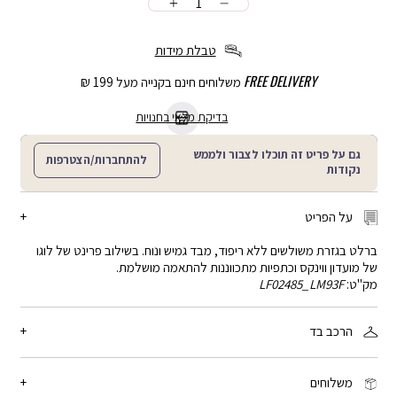
כמות
הוספה
לסל
טבלת מידות
FREE DELIVERY
משלוחים חינם בקנייה מעל 199 ₪
בדיקת מלאי בחנויות
גם על פריט זה תוכלו לצבור ולממש
להתחברות/הצטרפות
נקודות
על הפריט
ברלט בגזרת משולשים ללא ריפוד, מבד גמיש ונוח. בשילוב פרינט של לוגו
של מועדון ווינקס וכתפיות מתכווננות להתאמה מושלמת.
מק"ט:
LF02485_LM93F
הרכב בד
86% פוליאמיד, 14% אלסטן
משלוחים