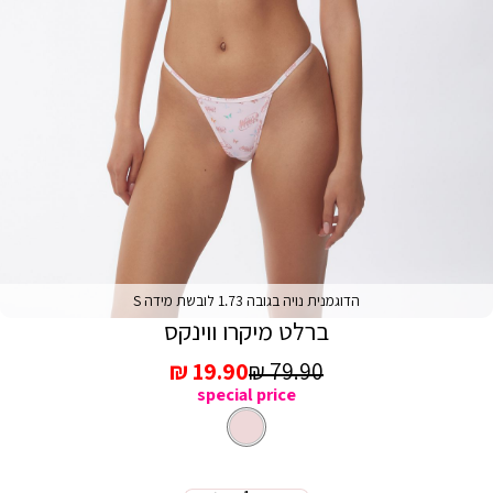
הדוגמנית נויה בגובה 1.73 לובשת מידה S
ברלט מיקרו ווינקס
מחיר
מחיר
19.90 ₪
79.90 ₪
special price
רגיל
מכירה
ורוד
צבע