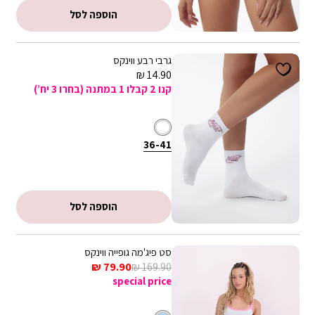
קופונים - ניתן לממש קופון אחד בהזמנה. הנחת קופון אינה חלה על דמי
הוספה לסל
משלוח, אריזת מתנה וגיפטקארד
גרבי רבע ווינקס
מחיר
14.90 ₪
מכירה
קנו 2 קבלו 1 במתנה (בחרו 3 יח’)
לבן
צבע
36-
מידה
36-41
41
הוספה לסל
סט פיג'מה גופייה ווינקס
מחיר
מחיר
79.90 ₪
169.90 ₪
רגיל
מכירה
special price