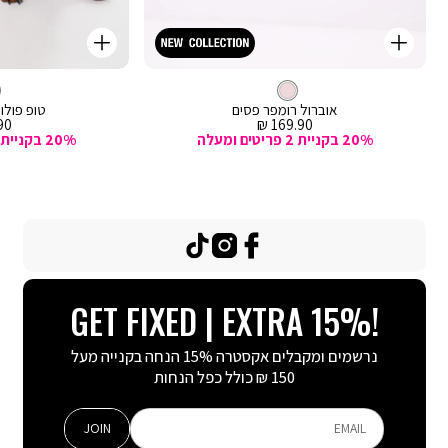
קנייה
קנייה
מהירה
מהירה
Color
Color
וספה
הוספה
ורוד
צבע
אוברול
לסל
ורוד
לסל
ורוד
אוברול רומפר פסים
טופ פולו
מחיר
מח
0 ₪
169.90 ₪
מכירה
מכ
20% בקניית 2 פריטים ומעלה
20% בקניית 2 פריטים ומעלה
TikTok
Instagram
Facebook
GET FIXED | EXTRA 15%!
נרשמים ומקבלים אקסטרה 15% הנחה בקנייה מעל
150 ₪ כולל כפל הנחות
JOIN
EMAIL