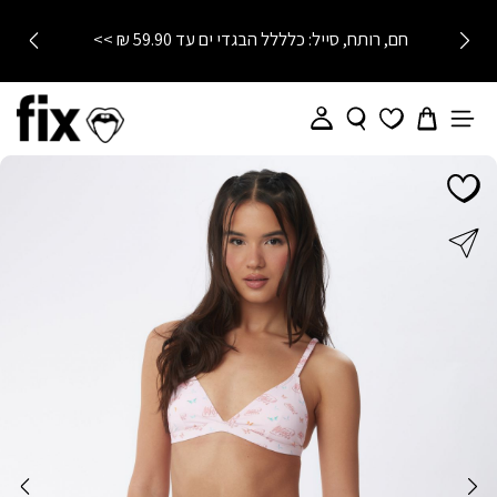
חם, רותח, סייל: כלללל הבגדי ים עד 59.90 ₪ >>