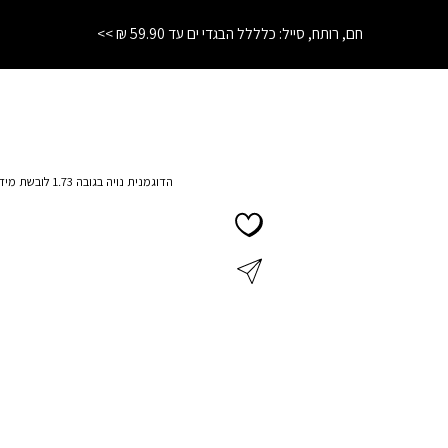
התחרטת? לא נורא! החזרות והחלפות עד 21 יום בחנויות הרשת
הדוגמנית נויה בגובה 1.73 לובשת מידה S