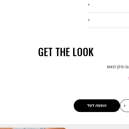
ריט עד 21 יום מיום הקנייה, בכל החנויות שלנו.
רטים -
יש ללחוץ כאן
בלבד, המסומנים באתר
ן שיפורסם באותה תקופה,
המבצע,ההנחה תחושב על
GET THE LOOK
ע קנו ב-300 ₪ שלמו 150 ₪ - הנחה של 150 ₪ על כל רכישה של מוצרים
גה מיקי מאוס
מבצע 20% הנחה בקניית 2 פריטים ומעלה (כדומה) - יש לרכוש מעל 2
מבצע 1 + 1 מתנה - ההנחה תחושב על הפריט הזול מבניהם. יש לבחור 2
מבצע 2 + 1 מתנה - ההנחה תחושב על הפריט הזול מבניהם. יש לבחור 3
הוספה לסל
מבצע 3 ב 69.90 - המבצע יתעדכן לאחר הוספת 3 מוצרים לסל עם הסטמפה
ון אינה חלה על דמי