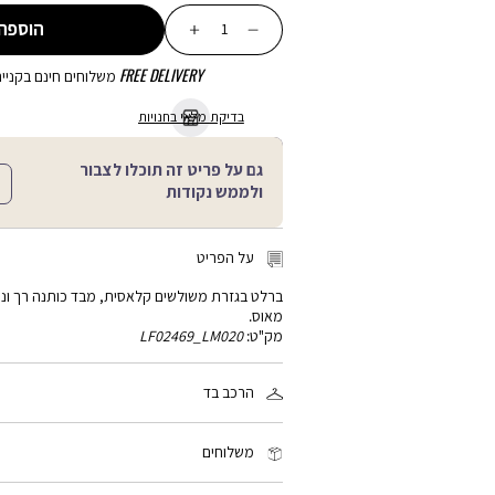
כמות
הוספה
FREE DELIVERY
משלוחים חינם בקנייה מע
בדיקת מלאי בחנויות
גם על פריט זה תוכלו לצבור
ולממש נקודות
על הפריט
ברלט בגזרת משולשים קלאסית, מבד כותנה רך ונעי
מאוס.
מק"ט:
LF02469_LM020
הרכב בד
95% כותנה, 5% אלסטן
משלוחים
זמן המשלוח: 2-4 ימי עסקים, פריטים עם כיתוב אישי: 3-5 ימי עסקים