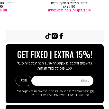
לסל
לסל
ברלט משולשים מיקרו ורדים
תחתוני חוטי
מחיר
מח
0 ₪
79.90 ₪
מכירה
מכ
20% בקניית 2 פריטים ומעלה
9.90
TikTok
Instagram
Facebook
GET FIXED | EXTRA 15%!
נרשמים ומקבלים אקסטרה 15% הנחה בקנייה מעל
150 ₪ כולל כפל הנחות
JOIN
EMAIL
אני מאשר/ת לקבל מבצעים, עדכונים ופרסומים מדלתא בקשר לכל
אחד ממותגי הקבוצה במייל, SMS ושאר ערוצי המדיה.