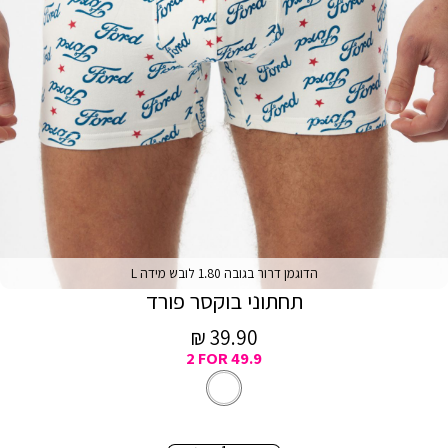
הדוגמן דרור בגובה 1.80 לובש מידה L
תחתוני בוקסר פורד
מחיר
39.90 ₪
2 FOR 49.9
מכירה
לבן
צבע