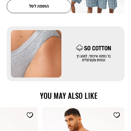
קופונים - ניתן לממש קופון אחד בהזמנה. הנחת קופון אינה חלה על דמי
הוספה לסל
משלוח, אריזת מתנה וגיפטקארד
|
באנר
בדים
מייקאובר-
כותנה
(558)
YOU MAY ALSO LIKE