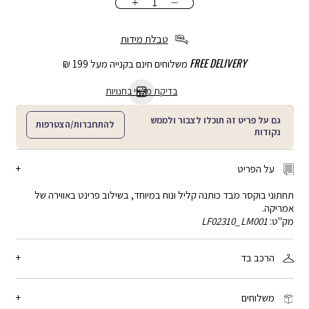
כמות
הוספה
לסל
טבלת מידות
FREE DELIVERY
משלוחים חינם בקנייה מעל 199 ₪
בדיקת מלאי בחנויות
גם על פריט זה תוכלו לצבור ולממש
להתחברות/הצטרפות
נקודות
על הפריט
תחתוני בוקסר מבד כותנה קליל ונוח במיוחד, בשילוב פרינט באווירה של
אמריקה.
מק"ט:
LF02310_LM001
הרכב בד
95% כותנה, 5% אלסטן
משלוחים