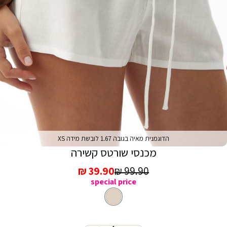
הדוגמנית מאיה בגובה 1.67 לובשת מידה XS
מכנסי שורטס קשירה
מחיר
מחיר
39.90 ₪
99.90 ₪
special price
רגיל
מכירה
'בז
צבע