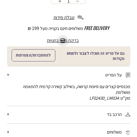
כמות
הוספה
לסל
טבלת מידות
FREE DELIVERY
משלוחים חינם בקנייה מעל 199 ₪
בדיקת מלאי בחנויות
גם על פריט זה תוכלו לצבור ולממש
להתחברות/הצטרפות
נקודות
על הפריט
מכנסיים קצרים עם סיומת קרושה, בשילוב קשירה קדמית להתאמה
מושלמת.
מק"ט:
LF02430_LM034
הרכב בד
85% ויסקוזה, 15% פשתן
משלוחים