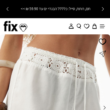
חם, רותח, סייל: כלללל הבגדי ים עד 59.90 ₪ >>