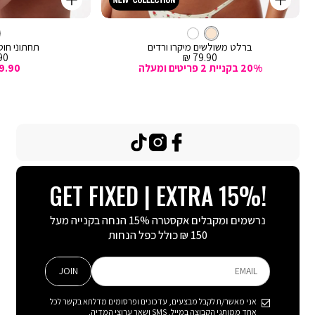
קנייה
קנייה
מהירה
מהירה
Color
Color
וספה
הוספה
קרם
צבע
ברלט
לסל
קרם
לסל
קרם
ברלט משולשים מיקרו ורדים
תחתוני חוטי
מחיר
מח
0 ₪
79.90 ₪
מכירה
מכ
20% בקניית 2 פריטים ומעלה
9.90
TikTok
Instagram
Facebook
GET FIXED | EXTRA 15%!
נרשמים ומקבלים אקסטרה 15% הנחה בקנייה מעל
150 ₪ כולל כפל הנחות
JOIN
EMAIL
אני מאשר/ת לקבל מבצעים, עדכונים ופרסומים מדלתא בקשר לכל
אחד ממותגי הקבוצה במייל, SMS ושאר ערוצי המדיה.