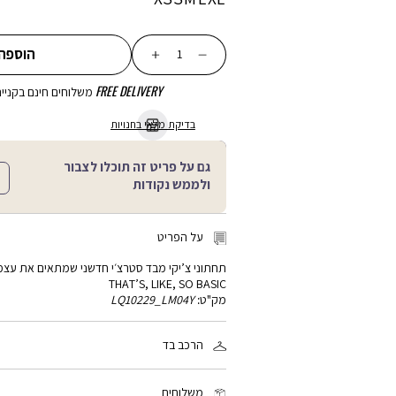
כמות
הוספה
FREE DELIVERY
משלוחים חינם בקנייה מע
בדיקת מלאי בחנויות
גם על פריט זה תוכלו לצבור
ולממש נקודות
על הפריט
תחתוני צ’יקי מבד סטרצ׳י חדשני שמתאים את עצמו 
THAT’S, LIKE, SO BASIC
מק"ט:
LQ10229_LM04Y
הרכב בד
76% ניילון, 24% ספאנדקס
משלוחים