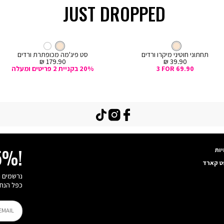
JUST DROPPED
קנייה
מהירה
Col
ה
צבע
קרם
חוטיני
צבע
קרם
קרם
קרם
לבן
ם
תחתוני חוטיני מיקרו ורדים
סט פיג'מה מכופתרת ורדים
מחיר
מחיר
179.90 ₪
39.90 ₪
מכירה
מכירה
3 FOR 69.90
20% בקניית 2 פריטים ומעלה
TikTok
Instagram
Facebook
יות
15%!
ט קארד
כפל הנחו
EMAIL