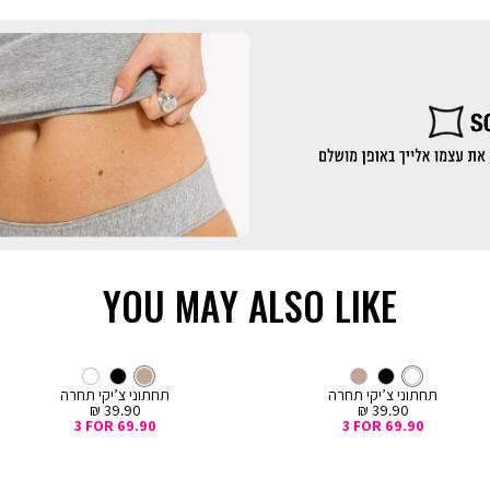
YOU MAY ALSO LIKE
קנייה
קנייה
מהירה
מהירה
Color
Col
ה
הוספה
לבן
צבע
צ’יקי
ניוד
צבע
צ’יקי
לבן
שחור
ניוד
ניוד
שחור
לבן
ניוד
לסל
תחתוני צ’יקי תחרה
תחתוני צ’יקי תחרה
מחיר
מחיר
39.90 ₪
39.90 ₪
מכירה
מכירה
3 FOR 69.90
3 FOR 69.90