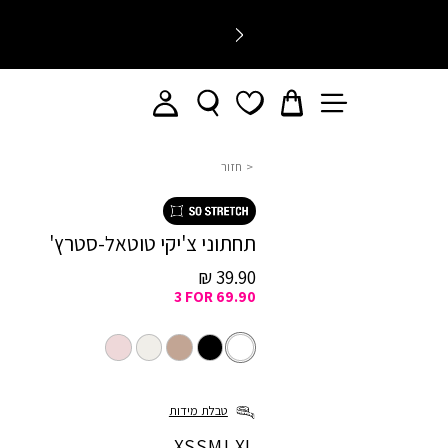
חזור
צ’יקי
תחתוני צ'יקי טוטאל-סטרץ'
מחיר
39.90 ₪
3 FOR 69.90
מכירה
לבן
צבע
לבן
שחור
ניוד
מעורב
ורוד
צבעים
טבלת מידות
מידה
XS
S
M
L
XL