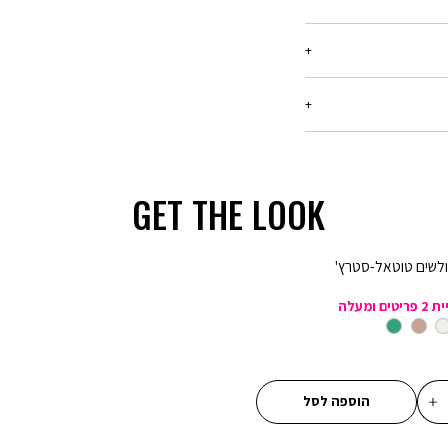
ריט עד 21 יום מיום הקנייה, בכל החנויות שלנו.
רטים -
יש ללחוץ כאן
בלבד, המסומנים באתר
ן שיפורסם באותה תקופה,
המבצע,ההנחה תחושב על
GET THE LOOK
ע קנו ב-300 ₪ שלמו 150 ₪ - הנחה של 150 ₪ על כל רכישה של מוצרים
לשים טוטאל-סטרץ'
מבצע 20% הנחה בקניית 2 פריטים ומעלה (כדומה) - יש לרכוש מעל 2
מבצע 1 + 1 מתנה - ההנחה תחושב על הפריט הזול מבניהם. יש לבחור 2
עורב
ניוד
ירוק
בעים
מבצע 2 + 1 מתנה - ההנחה תחושב על הפריט הזול מבניהם. יש לבחור 3
הוספה לסל
מבצע 3 ב 69.90 - המבצע יתעדכן לאחר הוספת 3 מוצרים לסל עם הסטמפה
ון אינה חלה על דמי