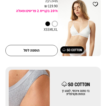
חזייה רכה
מחיר
119.90 ₪
מכירה
20% בקניית 2 פריטים ומעלה
לבן
צבע
מידה
XS
S
M
L
XL
הוספה לסל
|
באנר
בדים
מייקאובר-
כותנה
(558)