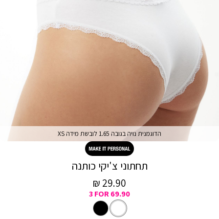
הדוגמנית נויה בגובה 1.65 לובשת מידה XS
תחתוני צ'יקי כותנה
מחיר
29.90 ₪
3 FOR 69.90
מכירה
לבן
צבע