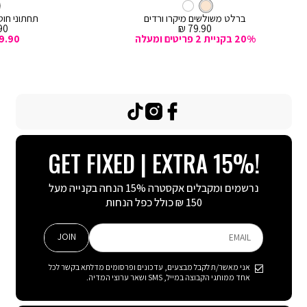
קרם
צבע
ברלט
לסל
קרם
לסל
קרם
ברלט משולשים מיקרו ורדים
תחתוני חוטי
מחיר
מח
0 ₪
79.90 ₪
מכירה
מכ
20% בקניית 2 פריטים ומעלה
9.90
TikTok
Instagram
Facebook
GET FIXED | EXTRA 15%!
נרשמים ומקבלים אקסטרה 15% הנחה בקנייה מעל
150 ₪ כולל כפל הנחות
JOIN
EMAIL
אני מאשר/ת לקבל מבצעים, עדכונים ופרסומים מדלתא בקשר לכל
אחד ממותגי הקבוצה במייל, SMS ושאר ערוצי המדיה.