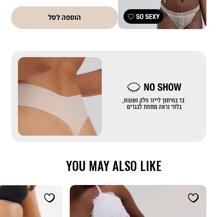
הסטמפה של המבצע
קופונים - ניתן לממש קופון אחד בהזמנה. הנחת קופון אינה חלה על דמי
הוספה לסל
משלוח, אריזת מתנה וגיפטקארד
|
באנר
בדים
מייקאובר-
חיתוך
לייזר
(557)
YOU MAY ALSO LIKE