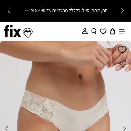
חם, רותח, סייל: כלללל הבגדי ים עד 59.90 ₪ >>