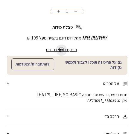
כמות
הוספה
לסל
טבלת מידות
FREE DELIVERY
משלוחים חינם בקנייה מעל 199 ₪
בדיקת מלאי בחנויות
גם על פריט זה תוכלו לצבור ולממש
להתחברות/הצטרפות
נקודות
על הפריט
תחתוני מיקרו היפסטר תחרה THAT’S, LIKE, SO BASIC
מק"ט:
LX13091_LM034
הרכב בד
80% ניילון, 20% אלסטן
משלוחים