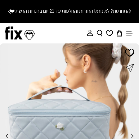
התחרטת? לא נורא! החזרות והחלפות עד 21 יום בחנויות הרשת
❤️