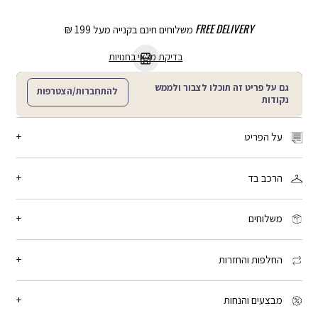
FREE DELIVERY
משלוחים חינם בקנייה מעל 199 ₪
בדיקת מלאי בחנויות
גם על פריט זה תוכלו לצבור ולממש
להתחברות/הצטרפות
נקודות
על הפריט
מידה: One size
הרכב בד
תיק רחצה לאיחסון מוצרי הטיפוח והקוסמטיקה שלך בכל מקום. עם פרינט
פרחוני מושלם. מידות: אורך 18 ס”מ, רוחב 26.5 ס”מ, גובה 14.5 ס”מ
100% סיננטי/דמוי עור
מק"ט:
LF02523_LM93W
משלוחים
זמן המשלוח: 2-4 ימי עסקים, פריטים עם כיתוב אישי: 3-5 ימי עסקים
שליח עד הבית: 15 ₪ - חינם בקנייה מעל 199 ₪
החלפות והחזרות
איסוף מנקודת חלוקה: 15 ₪ - חינם בקנייה מעל 199 ₪
איסוף עצמי מחנות לבחירתך: חינם
אפשר להחליף או להחזיר פריט עד 21 יום מיום הקנייה, בכל החנויות שלנו.
האחריות היא למשך חצי שנה מיום הקנייה. לכל הפרטים -
יש ללחוץ כאן
מבצעים והנחות