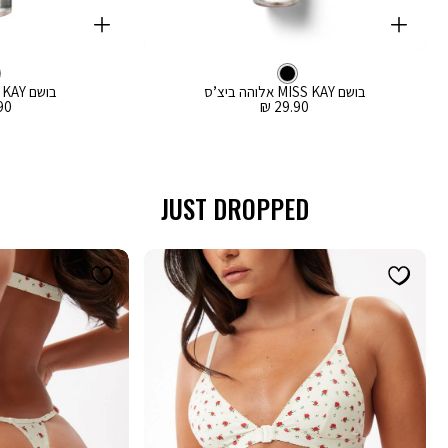
קנייה
קנייה
מהירה
מהירה
Color
Color
וספה
הוספה
צבע
שחור
לסל
שחור
לסל
שחור
בושם MISS KAY אלוהה ביצ’ס
בושם MISS KAY בוהו וויבז
מחיר
מח
0 ₪
29.90 ₪
מכירה
מכ
JUST DROPPED