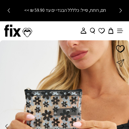
חם, רותח, סייל: כלללל הבגדי ים עד 59.90 ₪ >>