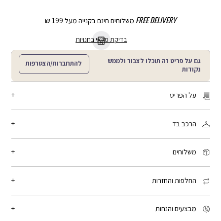
FREE DELIVERY
משלוחים חינם בקנייה מעל 199 ₪
בדיקת מלאי בחנויות
גם על פריט זה תוכלו לצבור ולממש
להתחברות/הצטרפות
נקודות
על הפריט
מידה: One size
הרכב בד
ארנק שקפקף ואלסטי, בשילוב פרינט פרחוני שחור. לאחסון כל הפריטים שלך
בבית ובחוץ.
100% פי.וי.סי
מק"ט:
LF01714_LM020
משלוחים
זמן המשלוח: 2-4 ימי עסקים, פריטים עם כיתוב אישי: 3-5 ימי עסקים
שליח עד הבית: 15 ₪ - חינם בקנייה מעל 199 ₪
החלפות והחזרות
איסוף מנקודת חלוקה: 15 ₪ - חינם בקנייה מעל 199 ₪
איסוף עצמי מחנות לבחירתך: חינם
אפשר להחליף או להחזיר פריט עד 21 יום מיום הקנייה, בכל החנויות שלנו.
האחריות היא למשך חצי שנה מיום הקנייה. לכל הפרטים -
יש ללחוץ כאן
מבצעים והנחות