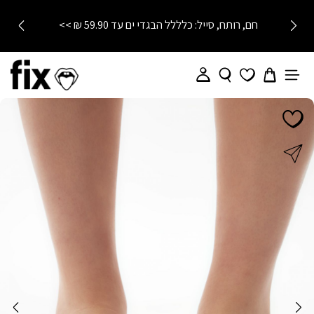
חם, רותח, סייל: כלללל הבגדי ים עד 59.90 ₪ >>