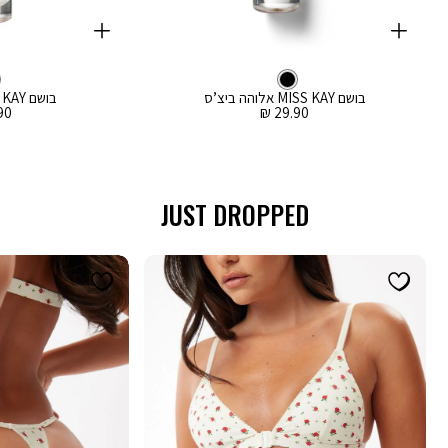
קנייה
קנייה
מהירה
מהירה
Color
Color
וספה
הוספה
צבע
שחור
לסל
שחור
לסל
שחור
בושם MISS KAY אלוהה ביצ’ס
בושם MISS KAY בוהו וויבז
מחיר
מח
0 ₪
29.90 ₪
מכירה
מכ
JUST DROPPED