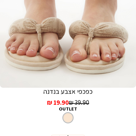
כפכפי אצבע בנדנה
מחיר
מחיר
19.90 ₪
39.90 ₪
OUTLET
רגיל
מכירה
קרם
צבע