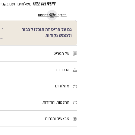
FREE DELIVERY
משלוחים חינם בקנייה מע
בדיקת מלאי בחנויות
גם על פריט זה תוכלו לצבור
ולממש נקודות
על הפריט
מידה: One size
הרכב בד
סטורי טיים: מיקרופון ורוד ופרוותי בחיבור בלוטות׳ 
100% אקרילוניטריל בוטאדיאן סטירן
ראשי מיקרופון מתחלפים וכבל להטענה.
מק"ט:
LF02534_LM93F
משלוחים
זמן המשלוח: 2-4 ימי עסקים, פריטים עם כיתוב אישי: 3-5 ימי עסקים
שליח עד הבית: 15 ₪ - חינם בקנייה מעל 199 ₪
החלפות והחזרות
איסוף מנקודת חלוקה: 15 ₪ - חינם בקנייה מעל 199 ₪
איסוף עצמי מחנות לבחירתך: חינם
אפשר להחליף או להחזיר פ
האחריות היא למשך חצי שנה מיום הקנייה. לכל הפ
מבצעים והנחות
המבצעים תקפים על המוצרים המשתתפים במבצע 
באותה תווית (סטמפת) מבצע.