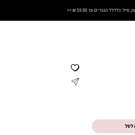
התחרטת? לא נורא! החזרות והחלפות עד 21 יום בחנויות הרשת
❤️
 לסל