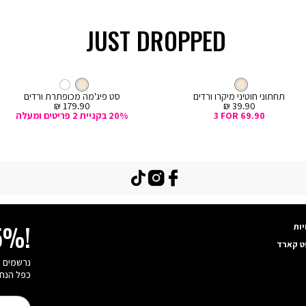
JUST DROPPED
קנייה
מהירה
Col
ה
צבע
קרם
חוטיני
צבע
קרם
קרם
קרם
לבן
ם
תחתוני חוטיני מיקרו ורדים
סט פיג'מה מכופתרת ורדים
מחיר
מחיר
179.90 ₪
39.90 ₪
מכירה
מכירה
3 FOR 69.90
20% בקניית 2 פריטים ומעלה
TikTok
Instagram
Facebook
יות
15%!
ט קארד
כפל הנחו