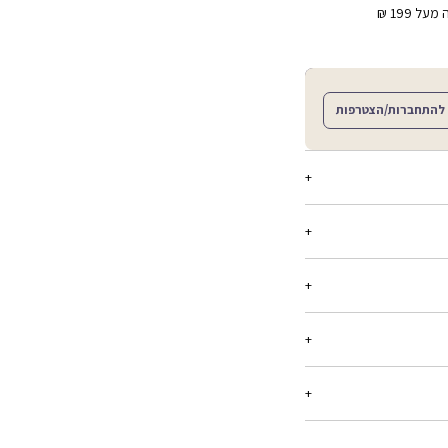
ל 199 ₪
להתחברות/הצטרפות
וסגירת קליפס. מגיע עם שני
ריט עד 21 יום מיום הקנייה, בכל החנויות שלנו.
רטים -
יש ללחוץ כאן
בלבד, המסומנים באתר