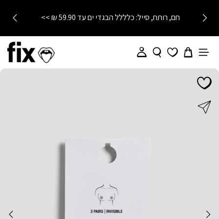
חם, רותח, סייל: כלללל הבגדי ים עד 59.90 ₪ >>