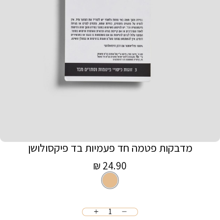
מדבקות פטמה חד פעמיות בד פיקסולושן
מחיר
24.90 ₪
ניוד
צבע
מכירה
כמות