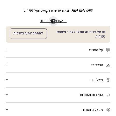
FREE DELIVERY
משלוחים חינם בקנייה מעל 199 ₪
בדיקת מלאי בחנויות
גם על פריט זה תוכלו לצבור ולממש
להתחברות/הצטרפות
נקודות
על הפריט
מידה: One size
הרכב בד
מדבקות חד פעמיות להסתרת הפטמות, עשויות מבד בגוון עור. ANY
PROBLEM HAS FIXOLUTIONS
100% פוליאסטר
מק"ט:
LF00221_LM02Q
משלוחים
זמן המשלוח: 2-4 ימי עסקים, פריטים עם כיתוב אישי: 3-5 ימי עסקים
שליח עד הבית: 15 ₪ - חינם בקנייה מעל 199 ₪
החלפות והחזרות
איסוף מנקודת חלוקה: 15 ₪ - חינם בקנייה מעל 199 ₪
איסוף עצמי מחנות לבחירתך: חינם
אפשר להחליף או להחזיר פריט עד 21 יום מיום הקנייה, בכל החנויות שלנו.
האחריות היא למשך חצי שנה מיום הקנייה. לכל הפרטים -
יש ללחוץ כאן
מבצעים והנחות