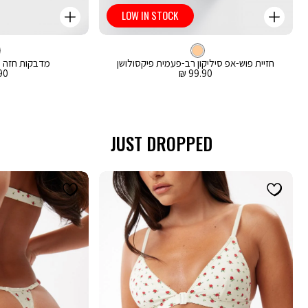
LOW IN STOCK
קנייה
קנייה
מהירה
מהירה
Color
Color
וספה
הוספה
צבע
Nude
לסל
Nude
לסל
Nude
חזיית פוש-אפ סיליקון רב-פעמית פיקסולושן
מדבקות חזה פ
מחיר
מח
0 ₪
99.90 ₪
מכירה
מכ
JUST DROPPED