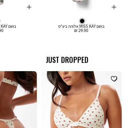
קנייה
קנייה
מהירה
מהירה
Color
Color
וספה
הוספה
צבע
שחור
לסל
שחור
לסל
שחור
בושם MISS KAY אלוהה ביצ’ס
בושם MISS KAY בוהו וויבז
מחיר
מח
0 ₪
29.90 ₪
מכירה
מכ
JUST DROPPED