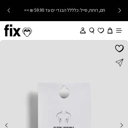
חם, רותח, סייל: כלללל הבגדי ים עד 59.90 ₪ >>