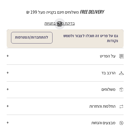
FREE DELIVERY
משלוחים חינם בקנייה מעל 199 ₪
בדיקת מלאי בחנויות
גם על פריט זה תוכלו לצבור ולממש
להתחברות/הצטרפות
נקודות
על הפריט
מידה: One size
הרכב בד
מדבקות רב פעמיות להסתרת הפטמות, עשויות מסיליקון בגוון עור. ANY
PROBLEM HAS FIXOLUTIONS
100% סיליקון
מק"ט:
LF00223_LM02Q
משלוחים
זמן המשלוח: 2-4 ימי עסקים, פריטים עם כיתוב אישי: 3-5 ימי עסקים
שליח עד הבית: 15 ₪ - חינם בקנייה מעל 199 ₪
החלפות והחזרות
איסוף מנקודת חלוקה: 15 ₪ - חינם בקנייה מעל 199 ₪
איסוף עצמי מחנות לבחירתך: חינם
אפשר להחליף או להחזיר פריט עד 21 יום מיום הקנייה, בכל החנויות שלנו.
האחריות היא למשך חצי שנה מיום הקנייה. לכל הפרטים -
יש ללחוץ כאן
מבצעים והנחות