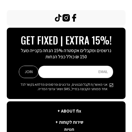
TikTok
Instagram
Facebook
GET FIXED | EXTRA 15%!
נרשמים ומקבלים אקסטרה 15% הנחה בקנייה מעל
150 ₪ כולל כפל הנחות
JOIN
EMAIL
אני מאשר/ת לקבל מבצעים, עדכונים ופרסומים מדלתא בקשר לכל
אחד ממותגי הקבוצה במייל, SMS ושאר ערוצי המדיה.
ABOUT
ABOUT fix
fix
שירות
קצת עלינו
שירות לקוחות
לקוחות
תנאי שימוש באתר
חנויות
פה בשבילך