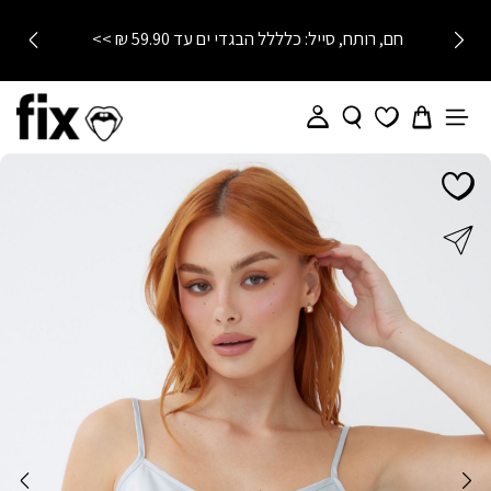
חם, רותח, סייל: כלללל הבגדי ים עד 59.90 ₪ >>