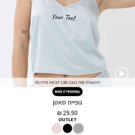
הדוגמנית סופי בגובה 1.68 לובשת מידה XS
גופיית סאטן
מחיר
29.90 ₪
OUTLET
מכירה
צבע
אפור