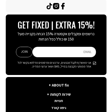
TikTok
Instagram
Facebook
GET FIXED | EXTRA 15%!
נרשמים ומקבלים אקסטרה 15% הנחה בקנייה מעל
150 ₪ כולל כפל הנחות
JOIN
EMAIL
אני מאשר/ת לקבל מבצעים, עדכונים ופרסומים מדלתא בקשר לכל
אחד ממותגי הקבוצה במייל, SMS ושאר ערוצי המדיה.
ABOUT
ABOUT fix
fix
שירות
קצת עלינו
שירות לקוחות
לקוחות
תנאי שימוש באתר
חנויות
פה בשבילך
קשרי משקיעים
גיפט קארד
איפה ההזמנה שלי