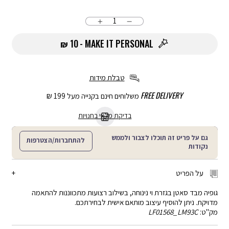
כמות
הוספה
לסל
10 ₪
MAKE IT PERSONAL
טבלת מידות
FREE DELIVERY
משלוחים חינם בקנייה מעל 199 ₪
בדיקת מלאי בחנויות
גם על פריט זה תוכלו לצבור ולממש
להתחברות/הצטרפות
נקודות
על הפריט
גופיה מבד סאטן בגזרת וי נינוחה, בשילוב רצועות מתכווננות להתאמה
מדויקת. ניתן להוסיף עיצוב מותאם אישית לבחירתכם.
מק"ט:
LF01568_LM93C