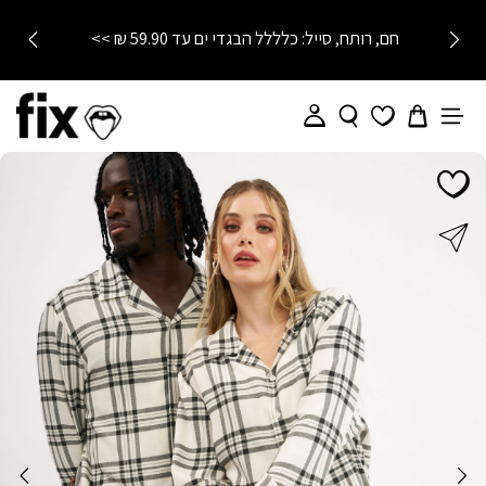
חם, רותח, סייל: כלללל הבגדי ים עד 59.90 ₪ >>