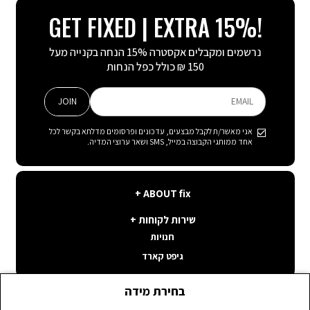
GET FIXED | EXTRA 15%!
נרשמים ומקבלים אקסטרה 15% הנחה בקנייה מעל
150 ₪ כולל כפל הנחות
JOIN
EMAIL
אני מאשר/ת לקבל מבצעים, עדכונים ופרסומים מדלתא בקשר לכל
אחד ממותגי הקבוצה במייל, SMS ושאר ערוצי המדיה.
ABOUT
ABOUT fix
fix
שירות
קצת עלינו
שירות לקוחות
לקוחות
תנאי שימוש באתר
חנויות
פה בשבילך
קשרי משקיעים
גיפט קארד
איפה ההזמנה שלי
דרושים במטה קיסריה
שאלות ותשובות
בחירת מידה
דרושים בחנויות
משלוחים