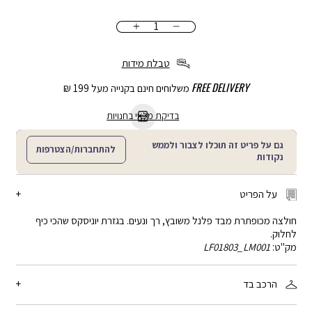
כמות
הוספה
לסל
טבלת מידות
FREE DELIVERY
משלוחים חינם בקנייה מעל 199 ₪
בדיקת מלאי בחנויות
גם על פריט זה תוכלו לצבור ולממש
להתחברות/הצטרפות
נקודות
על הפריט
חולצה מכופתרת מבד פלנל משובץ, רך ונעים. בגזרת יוניסקס שהכי כיף
לחלוק.
מק"ט:
LF01803_LM001
הרכב בד
65% ויסקוזה, 35% פוליאסטר