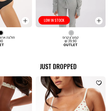
LOW IN STOCK
קנייה
קנייה
מהירה
מהירה
Color
Color
וספה
הוספה
צבע
ג’קט
אפור
לסל
אפור
לסל
שחור
קפוצ'ון קרופ
חולצה ארו
מחיר
מח
0 ₪
39.90 ₪
מכירה
מכ
ET
OUTLET
JUST DROPPED