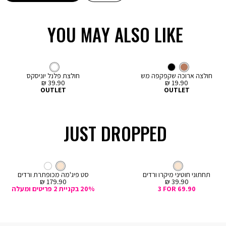
ון אינה חלה על דמי
YOU MAY ALSO LIKE
LOW IN STOCK
קנייה
קנייה
מהירה
מהירה
Color
Col
ה
הוספה
חום
צבע
חולצות
לבן
צבע
חולצות
חום
שחור
לבן
ם
לבן
לסל
ארוכות
מכופתרות
חולצה ארוכה שקפקפה מש
חולצת פלנל יוניסקס
מחיר
מחיר
39.90 ₪
19.90 ₪
מכירה
מכירה
OUTLET
OUTLET
JUST DROPPED
קנייה
מהירה
Col
ה
צבע
קרם
חוטיני
צבע
קרם
קרם
קרם
לבן
ם
תחתוני חוטיני מיקרו ורדים
סט פיג'מה מכופתרת ורדים
מחיר
מחיר
179.90 ₪
39.90 ₪
מכירה
מכירה
3 FOR 69.90
20% בקניית 2 פריטים ומעלה