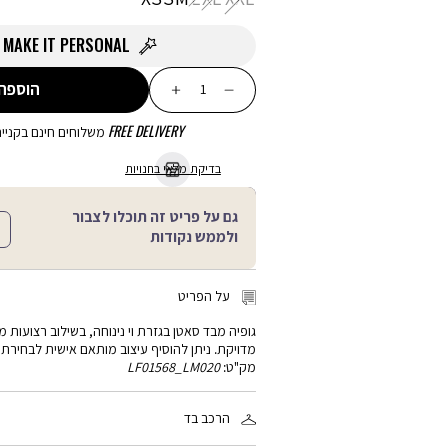
MAKE IT PERSONAL
כמות
הוספה
FREE DELIVERY
משלוחים חינם בקנייה מע
בדיקת מלאי בחנויות
גם על פריט זה תוכלו לצבור
ולממש נקודות
על הפריט
גופיה מבד סאטן בגזרת וי נינוחה, בשילוב רצועות
מדויקת. ניתן להוסיף עיצוב מותאם אישית לבחירתכ
מק"ט:
LF01568_LM020
הרכב בד