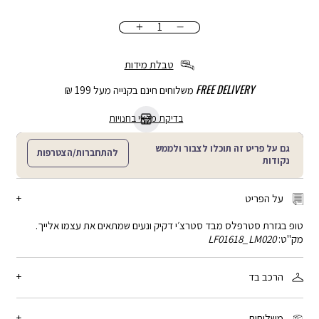
כמות
הוספה
לסל
טבלת מידות
FREE DELIVERY
משלוחים חינם בקנייה מעל 199 ₪
בדיקת מלאי בחנויות
גם על פריט זה תוכלו לצבור ולממש
להתחברות/הצטרפות
נקודות
על הפריט
טופ בגזרת סטרפלס מבד סטרצ׳י דקיק ונעים שמתאים את עצמו אלייך.
מק"ט:
LF01618_LM020
הרכב בד
94% כותנה, 6% ספאנדקס
משלוחים