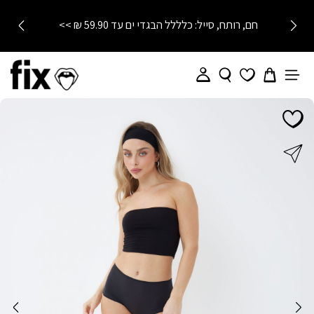
חם, רותח, סייל: כלללל הבגדי ים עד 59.90 ₪ >>