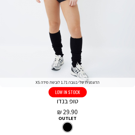
הדוגמנית שלי בגובה 1.71 לובשת מידה XS
LOW IN STOCK
טופ בנדו
מחיר
29.90 ₪
OUTLET
מכירה
צבע
שחור