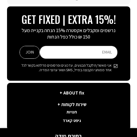
TikTok
Instagram
Facebook
GET FIXED | EXTRA 15%!
נרשמים ומקבלים אקסטרה 15% הנחה בקנייה מעל
150 ₪ כולל כפל הנחות
JOIN
EMAIL
אני מאשר/ת לקבל מבצעים, עדכונים ופרסומים מדלתא בקשר לכל
אחד ממותגי הקבוצה במייל, SMS ושאר ערוצי המדיה.
ABOUT
ABOUT fix
fix
שירות
קצת עלינו
שירות לקוחות
לקוחות
תנאי שימוש באתר
חנויות
פה בשבילך
קשרי משקיעים
גיפט קארד
איפה ההזמנה שלי
דרושים במטה קיסריה
שאלות ותשובות
בחירת מידה