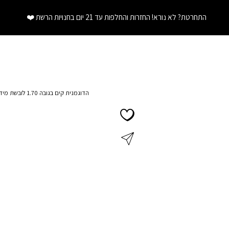
התחרטת? לא נורא! החזרות והחלפות עד 21 יום בחנויות הרשת
❤️
הדוגמנית קים בגובה 1.70 לובשת מידה S