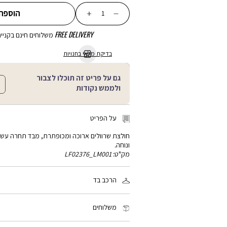
כמות
הוספה
FREE DELIVERY
משלוחים חינם בקנייה מע
בדיקת מלאי בחנויות
גם על פריט זה תוכלו לצבור
ולממש נקודות
על הפריט
חולצת שרוולים ארוכה ומכופתרת, מבד תחרה עשוי
ונוחה.
מק"ט:
LF02376_LM001
הרכב בד
100% כותנה
משלוחים
זמן המשלוח: 2-4 ימי עסקים, פריטים עם כיתוב אישי: 3-5 ימי עסקים