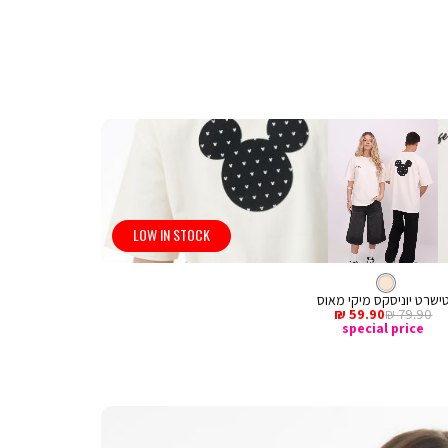
LOW IN STOCK
טי
צבע
קרם
קרם
שירט
ישרט יוניסקס מיקי מאוס
מחיר
מחיר
59.90 ₪
79.90 ₪
רגיל
מכירה
special price