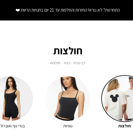
התחרטת? לא נורא! החזרות והחלפות עד 21 יום בחנויות הרשת
❤️
חולצות
דף
ביגוד
חולצות
דף הבית
ביגוד
חולצות
הבית
חולצות
גופיות
בגדי גוף ואוברולי