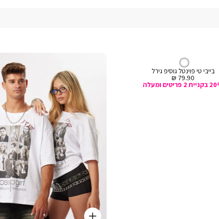
טי
לבן
צבע
לבן
שירט
בייבי טי פוינטל גוסיפ גירל
מחיר
79.90 ₪
מכירה
ית 2 פריטים ומעלה