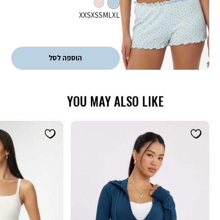
צבע
כחול
מידה
XXS
XS
S
M
L
XL
הוספה לסל
YOU MAY ALSO LIKE