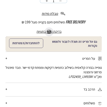
כמות
הוספה
לסל
טבלת מידות
FREE DELIVERY
משלוחים חינם בקנייה מעל 199 ₪
בדיקת מלאי בחנויות
גם על פריט זה תוכלו לצבור ולממש
להתחברות/הצטרפות
נקודות
על הפריט
גופייה בגזרה קלאסית בשילוב כתפיות דקיקות ומפתח קדמי ישר. מבד פוינטל
פרחוני ורומנטי.
מק"ט:
LF02459_LM93W
הרכב בד
50% ויסקוזה, 50% כותנה
משלוחים