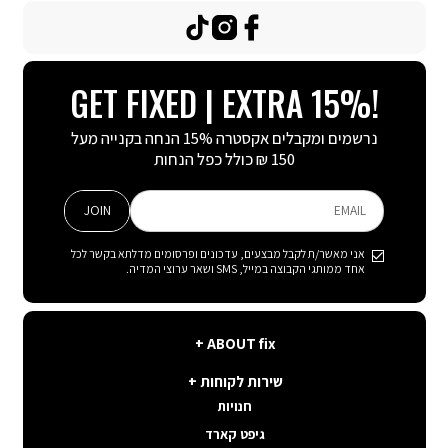
TikTok
Instagram
Facebook
GET FIXED | EXTRA 15%!
נרשמים ומקבלים אקסטרה 15% הנחה בקנייה מעל
150 ₪ כולל כפל הנחות
JOIN
EMAIL
אני מאשר/ת לקבל מבצעים, עדכונים ופרסומים מדלתא בקשר לכל
אחד ממותגי הקבוצה במייל, SMS ושאר ערוצי המדיה.
ABOUT
ABOUT fix
fix
שירות
קצת עלינו
שירות לקוחות
לקוחות
תנאי שימוש באתר
חנויות
פה בשבילך
קשרי משקיעים
גיפט קארד
איפה ההזמנה שלי