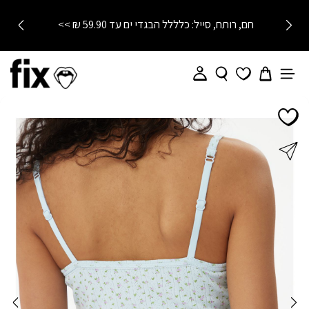
חם, רותח, סייל: כלללל הבגדי ים עד 59.90 ₪ >>