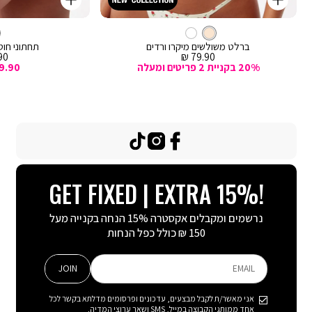
קנייה
קנייה
מהירה
מהירה
Color
Color
וספה
הוספה
קרם
צבע
ברלט
לסל
קרם
לסל
קרם
ברלט משולשים מיקרו ורדים
תחתוני חוטי
מחיר
מח
0 ₪
79.90 ₪
מכירה
מכ
20% בקניית 2 פריטים ומעלה
9.90
TikTok
Instagram
Facebook
GET FIXED | EXTRA 15%!
נרשמים ומקבלים אקסטרה 15% הנחה בקנייה מעל
150 ₪ כולל כפל הנחות
JOIN
EMAIL
אני מאשר/ת לקבל מבצעים, עדכונים ופרסומים מדלתא בקשר לכל
אחד ממותגי הקבוצה במייל, SMS ושאר ערוצי המדיה.