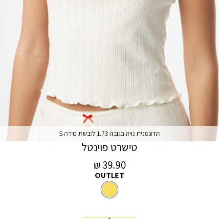
הדוגמנית נויה בגובה 1.73 לובשת מידה S
טישרט פוינטל
מחיר
39.90 ₪
OUTLET
מכירה
צבע
צהוב