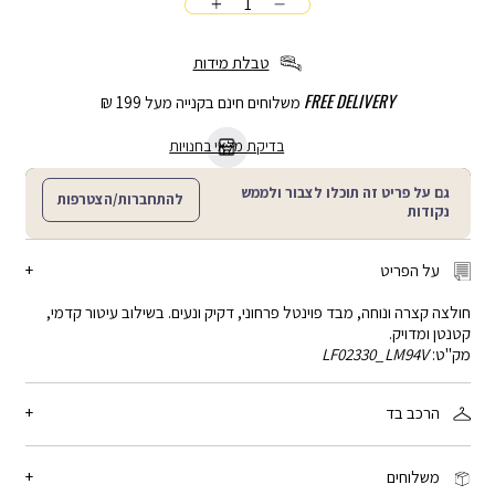
כמות
הוספה
לסל
טבלת מידות
FREE DELIVERY
משלוחים חינם בקנייה מעל 199 ₪
בדיקת מלאי בחנויות
גם על פריט זה תוכלו לצבור ולממש
להתחברות/הצטרפות
נקודות
על הפריט
חולצה קצרה ונוחה, מבד פוינטל פרחוני, דקיק ונעים. בשילוב עיטור קדמי,
קטנטן ומדויק.
מק"ט:
LF02330_LM94V
הרכב בד
50% ויסקוזה, 50% כותנה
משלוחים