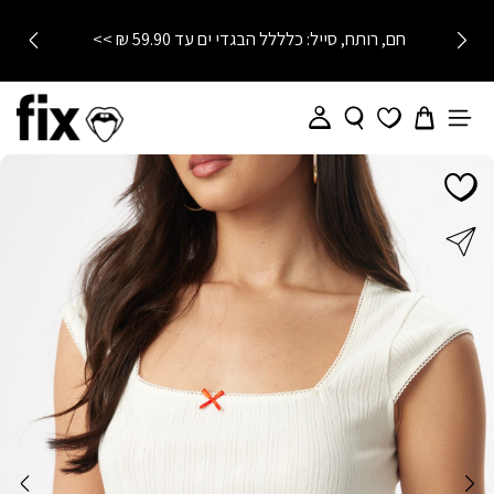
חם, רותח, סייל: כלללל הבגדי ים עד 59.90 ₪ >>