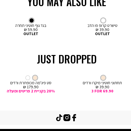
YOU MAY ALSO LIKE
LOW IN STOCK
LOW IN STOCK
קנייה
קנייה
מהירה
מהירה
Color
Col
ה
הוספה
טי
לבן
צבע
בגד
צבע
שחור
לבן
שחור
שחור
לסל
שירט
גוף
טישרט קרופ פו הדב
בגד גוף חוטיני תחרה
מחיר
מחיר
59.90 ₪
39.90 ₪
מכירה
מכירה
OUTLET
OUTLET
JUST DROPPED
קנייה
מהירה
Col
ה
צבע
קרם
חוטיני
צבע
קרם
קרם
קרם
לבן
ם
תחתוני חוטיני מיקרו ורדים
סט פיג'מה מכופתרת ורדים
מחיר
מחיר
179.90 ₪
39.90 ₪
מכירה
מכירה
3 FOR 69.90
20% בקניית 2 פריטים ומעלה
TikTok
Instagram
Facebook