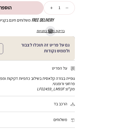
כמות
הוספה
FREE DELIVERY
משלוחים חינם בקנייה מע
בדיקת מלאי בחנויות
גם על פריט זה תוכלו לצבור
ולממש נקודות
על הפריט
גופייה בגזרה קלאסית בשילוב כתפיות דקיקות ומפ
פרחוני ורומנטי.
מק"ט:
LF02459_LM93F
הרכב בד
50% ויסקוזה, 50% כותנה
משלוחים
זמן המשלוח: 2-4 ימי עסקים, פריטים עם כיתוב אישי: 3-5 ימי עסקים