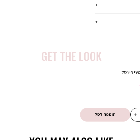
ריט עד 21 יום מיום הקנייה, בכל החנויות שלנו.
רטים -
יש ללחוץ כאן
בלבד, המסומנים באתר
ן שיפורסם באותה תקופה,
המבצע,ההנחה תחושב על
GET THE LOOK
ע קנו ב-300 ₪ שלמו 150 ₪ - הנחה של 150 ₪ על כל רכישה של מוצרים
יני פוינטל
מבצע 20% הנחה בקניית 2 פריטים ומעלה (כדומה) - יש לרכוש מעל 2
מבצע 1 + 1 מתנה - ההנחה תחושב על הפריט הזול מבניהם. יש לבחור 2
מבצע 2 + 1 מתנה - ההנחה תחושב על הפריט הזול מבניהם. יש לבחור 3
הוספה לסל
מבצע 3 ב 69.90 - המבצע יתעדכן לאחר הוספת 3 מוצרים לסל עם הסטמפה
ון אינה חלה על דמי