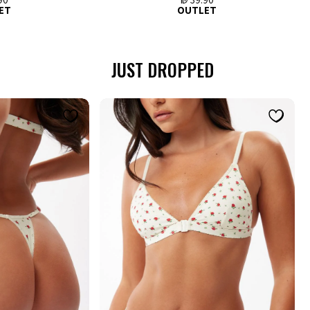
0 ₪
39.90 ₪
מכירה
מכ
ET
OUTLET
JUST DROPPED