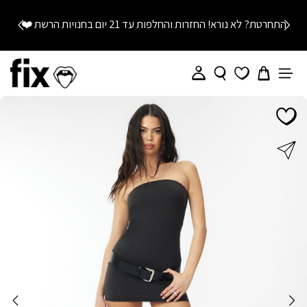
התחרטת? לא נורא! החזרות והחלפות עד 21 יום בחנויות הרשת
❤️