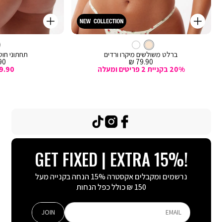
קנייה
קנייה
מהירה
מהירה
Color
Color
וספה
הוספה
קרם
צבע
ברלט
לסל
קרם
לסל
קרם
ברלט משולשים מיקרו ורדים
תחתוני חוטי
מחיר
מח
0 ₪
79.90 ₪
מכירה
מכ
20% בקניית 2 פריטים ומעלה
9.90
TikTok
Instagram
Facebook
GET FIXED | EXTRA 15%!
נרשמים ומקבלים אקסטרה 15% הנחה בקנייה מעל
150 ₪ כולל כפל הנחות
JOIN
EMAIL