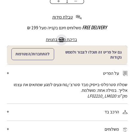
כמות
הוספה
לסל
טבלת מידות
FREE DELIVERY
משלוחים חינם בקנייה מעל 199 ₪
בדיקת מלאי בחנויות
גם על פריט זה תוכלו לצבור ולממש
להתחברות/הצטרפות
נקודות
על הפריט
שמלת סטרפלס-בייסיק מבד סטרצ׳י,נוח ונעים למגע שמתאים את עצמו
אלייך. במילה אחת: מושלמת.
מק"ט:
LF02210_LM020
הרכב בד
79% ניילון, 21% אלסטן
משלוחים