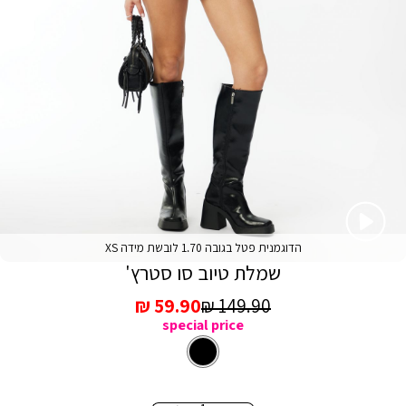
הדוגמנית פטל בגובה 1.70 לובשת מידה XS
שמלת טיוב סו סטרץ'
מחיר
מחיר
59.90 ₪
149.90 ₪
special price
רגיל
מכירה
צבע
שחור