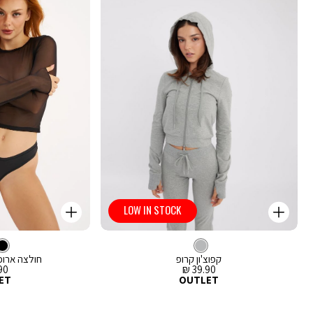
LOW IN STOCK
קנייה
קנייה
מהירה
מהירה
Color
Color
וספה
הוספה
צבע
ג’קט
אפור
לסל
אפור
לסל
שחור
קפוצ'ון קרופ
חולצה ארו
מחיר
מח
0 ₪
39.90 ₪
מכירה
מכ
ET
OUTLET