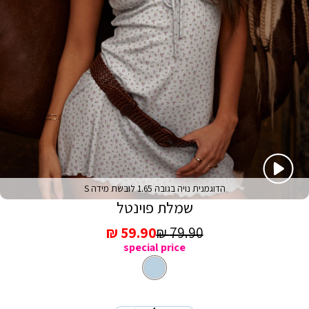
הדוגמנית נויה בגובה 1.65 לובשת מידה S
שמלת פוינטל
מחיר
מחיר
59.90 ₪
79.90 ₪
special price
רגיל
מכירה
צבע
כחול