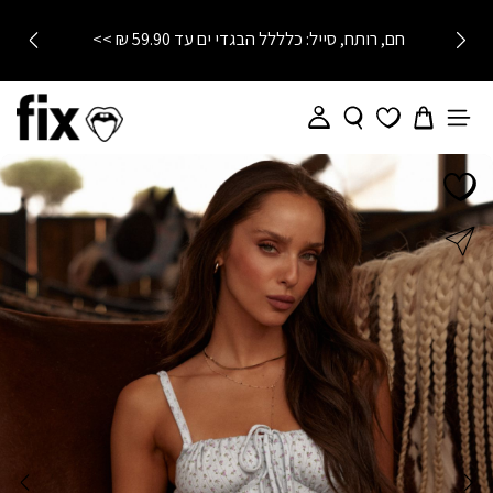
חם, רותח, סייל: כלללל הבגדי ים עד 59.90 ₪ >>