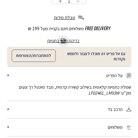
כמות
הוספה
לסל
טבלת מידות
FREE DELIVERY
משלוחים חינם בקנייה מעל 199 ₪
בדיקת מלאי בחנויות
גם על פריט זה תוכלו לצבור ולממש
להתחברות/הצטרפות
נקודות
על הפריט
שמלת כתפיות קלאסית בשילוב קשירה קדמית, מבד פוינטל רך ונעים.
מק"ט:
LF02461_LM93W
הרכב בד
50% ויסקוזה, 50% כותנה
משלוחים