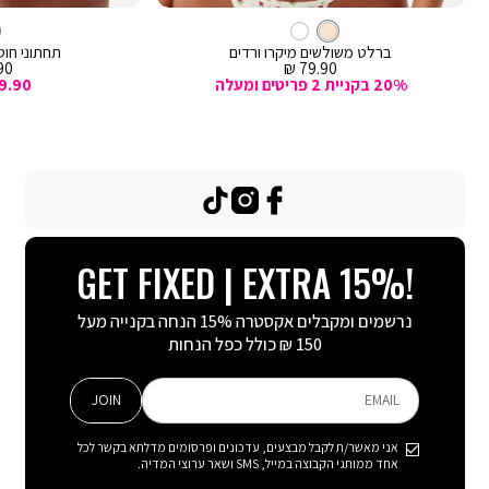
מהירה
מהירה
Color
Color
וספה
הוספה
קרם
צבע
ברלט
לסל
קרם
לסל
קרם
ברלט משולשים מיקרו ורדים
תחתוני חוטי
מחיר
מח
0 ₪
79.90 ₪
מכירה
מכ
20% בקניית 2 פריטים ומעלה
9.90
TikTok
Instagram
Facebook
GET FIXED | EXTRA 15%!
נרשמים ומקבלים אקסטרה 15% הנחה בקנייה מעל
150 ₪ כולל כפל הנחות
JOIN
EMAIL
אני מאשר/ת לקבל מבצעים, עדכונים ופרסומים מדלתא בקשר לכל
אחד ממותגי הקבוצה במייל, SMS ושאר ערוצי המדיה.